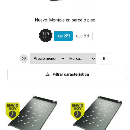
Nuevo. Montaje en pared o piso.
10
%
89
99
USD
USD
OFF
22
Filtrar característica
Envío hoy. Comprando antes de 13Hs.
Envío hoy. Comprando