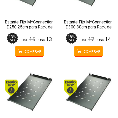
Estante Fijo MYConnection!
Estante Fijo MYConnection!
D250 25cm para Rack de
D300 30cm para Rack de
Pared 19"
Pared 19"
13
%
18
%
15
13
17
14
USD
USD
USD
USD
OFF
OFF
COMPRAR
COMPRAR
Envío hoy. Comprando antes de 13Hs.
Envío hoy. Comprando