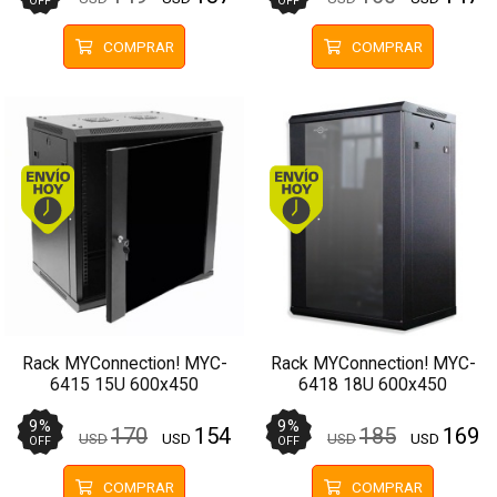
OFF
OFF
COMPRAR
COMPRAR
Envío hoy. Comprando antes de 13Hs.
Envío hoy. Comprando
Rack MYConnection! MYC-
Rack MYConnection! MYC-
6415 15U 600x450
6418 18U 600x450
Pared/Piso Negro
Pared/Piso Negro
9
%
9
%
170
154
185
169
USD
USD
USD
USD
OFF
OFF
COMPRAR
COMPRAR