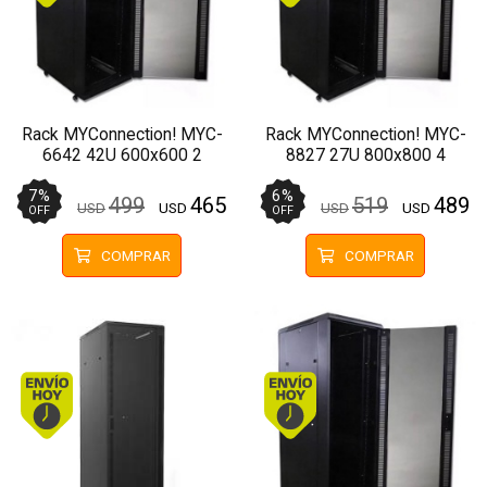
Rack MYConnection! MYC-
Rack MYConnection! MYC-
6642 42U 600x600 2
8827 27U 800x800 4
Ventiladores Pivotante
Ventiladores Pivotante
7
%
6
%
499
465
519
489
USD
USD
USD
USD
OFF
OFF
COMPRAR
COMPRAR
Envío hoy. Comprando antes de 13Hs.
Envío hoy. Comprando