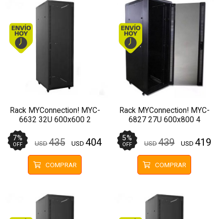
Envío hoy. Comprando antes de 13Hs.
Envío hoy. Comprando
Rack MYConnection! MYC-
Rack MYConnection! MYC-
6632 32U 600x600 2
6827 27U 600x800 4
Ventiladores Pivotante
Ventiladores Pivotante
7
%
5
%
435
404
439
419
USD
USD
USD
USD
OFF
OFF
COMPRAR
COMPRAR