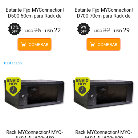
Estante Fijo MYConnection!
Estante Fijo MYConnection!
D500 50cm para Rack de
D700 70cm para Rack de
Pared 19"
Pared 19"
12
%
9
%
25
22
32
29
USD
USD
USD
USD
OFF
OFF
COMPRAR
COMPRAR
Destacado
Envío hoy. Comprando antes de 13Hs.
Envío hoy. Comprando
Rack MYConnection! MYC-
Rack MYConnection! MYC-