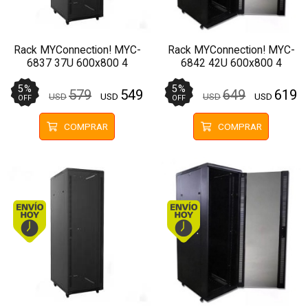
Rack MYConnection! MYC-
Rack MYConnection! MYC-
6837 37U 600x800 4
6842 42U 600x800 4
Ventiladores Pivotante
Ventiladores Pivotante
5
%
5
%
579
549
649
619
USD
USD
USD
USD
OFF
OFF
COMPRAR
COMPRAR
Envío hoy. Comprando antes de 13Hs.
Envío hoy. Comprando