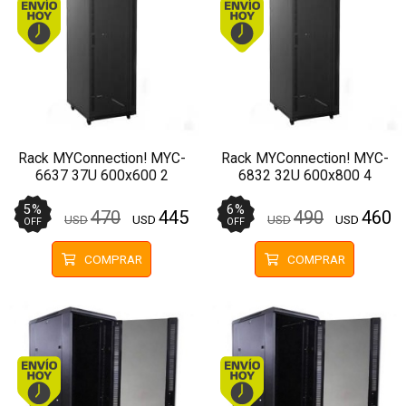
Envío hoy. Comprando antes de 13Hs.
Envío hoy. Comprando
Rack MYConnection! MYC-
Rack MYConnection! MYC-
6637 37U 600x600 2
6832 32U 600x800 4
Ventiladores Pivotante
Ventiladores Pivotante
5
%
6
%
470
445
490
460
USD
USD
USD
USD
OFF
OFF
COMPRAR
COMPRAR
Envío hoy. Comprando antes de 13Hs.
Envío hoy. Comprando