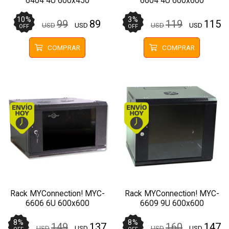
6404 4U 600x450
6604 4U 600x600
Pared/Piso Negro
Pared/Piso Negro
10
%
3
%
99
89
119
115
USD
USD
USD
USD
OFF
OFF
COMPRAR
COMPRAR
Envío hoy. Comprando antes de 13Hs.
Envío hoy. Comprando
Rack MYConnection! MYC-
Rack MYConnection! MYC-
6606 6U 600x600
6609 9U 600x600
Pared/Piso Negro
Pared/Piso Negro
8
%
8
%
149
137
160
147
USD
USD
USD
USD