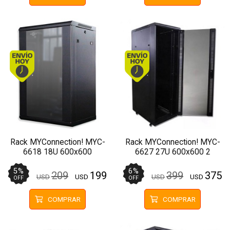
Envío hoy. Comprando antes de 13Hs.
Envío hoy. Comprando
Rack MYConnection! MYC-
Rack MYConnection! MYC-
6618 18U 600x600
6627 27U 600x600 2
Pared/Piso Negro
Ventiladores Pivotante
5
%
6
%
209
199
399
375
USD
USD
USD
USD
OFF
OFF
COMPRAR
COMPRAR