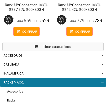
Rack MYConnection! MYC-
Rack MYConnection! MYC-
8837 37U 800x800 4
8842 42U 800x800 4
Ventiladores Pivotante
Ventiladores Pivotante
5
%
5
%
659
629
779
739
USD
USD
USD
USD
OFF
OFF
COMPRAR
COMPRAR
Filtrar característica
ACCESORIOS
CABLEADA
INALÁMBRICA
RACKS Y ACC.
Accesorios
Racks