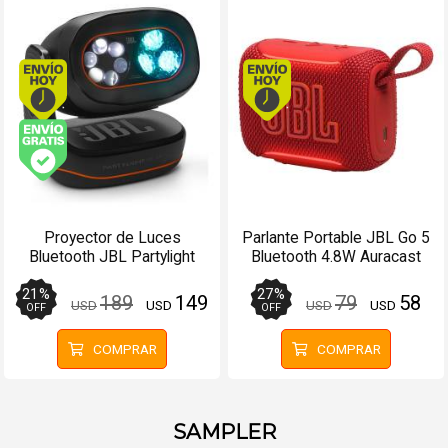
Envío hoy. Comprando antes de 13Hs.
Envío hoy. Comprando
Envío gratis (Ver Envíos y Pagos)
Proyector de Luces
Parlante Portable JBL Go 5
Bluetooth JBL Partylight
Bluetooth 4.8W Auracast
Beam RGB
Rojo
21
%
27
%
189
149
79
58
USD
USD
USD
USD
OFF
OFF
COMPRAR
COMPRAR
SAMPLER