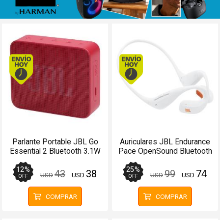
Envío hoy. Comprando antes de 13Hs.
Envío hoy. Comprando
Parlante Portable JBL Go
Auriculares JBL Endurance
Essential 2 Bluetooth 3.1W
Pace OpenSound Bluetooth
Rojo
10Hs Blanco - Manos libres
12
%
25
%
43
38
99
74
USD
USD
USD
USD
OFF
OFF
COMPRAR
COMPRAR