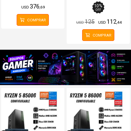
Bluetooth Rosado
376
10
%
USD
,69
OFF
COMPRAR
125
112
USD
USD
,44
COMPRAR