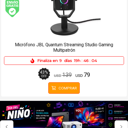
Envío gratis (Ver Envíos y Pagos)
Patineta Eléctrica Hoverboard Bluetooth Celeste
Finaliza en
9
días
19h
:
46
:
04
29
%
199
141
USD
USD
OFF
COMPRAR