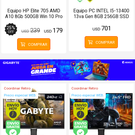
Equipo HP Elite 705 AMD
Equipo PC INTEL I5-13400
A10 8Gb 500GB Win 10 Pro
13va Gen 8GB 256GB SSD
(Configurable)
(Configurable)
701
25
%
USD
239
179
USD
USD
OFF
COMPRAR
COMPRAR
Coordinar Retiro
Coordinar Retiro
Precio especial WEB.
Precio especial WEB.
Envío hoy. Comprando antes de 13Hs.
Envío hoy. Comprando