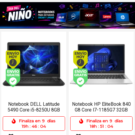
Envío hoy. Comprando antes de 13Hs.
Envío hoy. Comprando
Envío gratis (Ver Envíos y Pagos)
Envío gratis (Ver Enví
Notebook DELL Latitude
Notebook HP EliteBook 840
5490 Core i5-8250U 8GB
G8 Core I7-1185G7 32GB
256SSD 14 Win 11 Pro
512SSD 14 Win 11 Pro
Finaliza en
9
días
Finaliza en
9
días
19h
:
46
:
04
18h
:
51
:
04