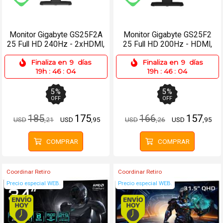
Envío gratis (Ver Envíos y Pagos)
Envío gratis (Ver Enví
Monitor Gigabyte GS25F2A
Monitor Gigabyte GS25F2
25 Full HD 240Hz - 2xHDMI,
25 Full HD 200Hz - HDMI,
DP
2xDP
Finaliza en
9
días
Finaliza en
9
días
19h
:
46
:
04
19h
:
46
:
04
5
%
5
%
OFF
OFF
185
175
166
157
USD
,21
USD
,95
USD
,26
USD
,95
COMPRAR
COMPRAR
Coordinar Retiro
Coordinar Retiro
Precio especial WEB.
Precio especial WEB.
Envío hoy. Comprando antes de 13Hs.
Envío hoy. Comprando