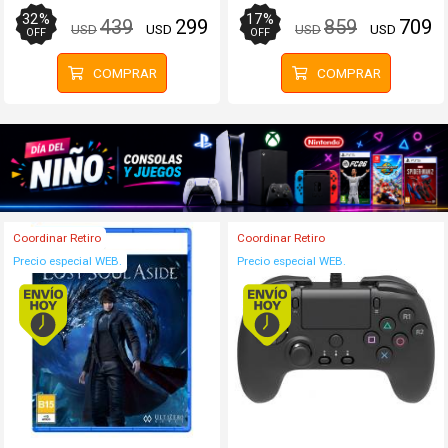
32
%
17
%
439
299
859
709
USD
USD
USD
USD
OFF
OFF
COMPRAR
COMPRAR
Coordinar Retiro
Coordinar Retiro
Precio especial WEB.
Precio especial WEB.
Envío hoy. Comprando antes de 13Hs.
Envío hoy. Comprando