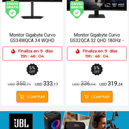
Envío gratis (Ver Envíos y Pagos)
Envío gratis (Ver Enví
Monitor Gigabyte Curvo
Monitor Gigabyte Curvo
GS34WQCA 34 WQHD
GS32QCA 32 QHD 180Hz -
120Hz - HDMIx2, DP
2xHDMI, DP
Finaliza en
9
días
Finaliza en
9
días
19h
:
46
:
04
19h
:
46
:
04
5
%
5
%
OFF
OFF
350
333
336
319
USD
,71
USD
,17
USD
,04
USD
,24
COMPRAR
COMPRAR