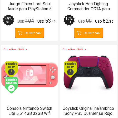
Juego Físico Lost Soul
Joystick Hori Fighting
Aside para PlayStation 5
Commander OCTA para
PS5PS4PC Cableado
49
%
17
%
104
53
99
82
USD
USD
,41
USD
USD
,35
OFF
OFF
COMPRAR
COMPRAR
Coordinar Retiro
Coordinar Retiro
Envío hoy. Comprando antes de 13Hs.
Envío hoy. Comprando
Envío gratis (Ver Envíos y Pagos)
Consola Nintendo Switch
Joystick Original Inalámbrico
Lite 5.5'' 4GB 32GB Wifi
Sony PS5 DualSense Rojo