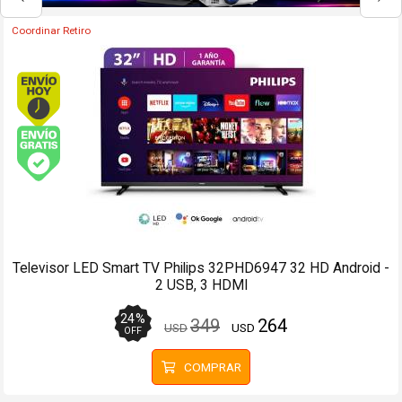
Coordinar Retiro
Envío hoy. Comprando antes de 13Hs.
Envío gratis (Ver Envíos y Pagos)
Televisor QLED Smart TV TCL 55T6C 55 4K UHD Google TV
18
%
679
559
USD
USD
OFF
COMPRAR