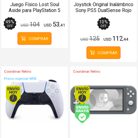
Juego Físico Lost Soul
Joystick Original Inalámbrico
Aside para PlayStation 5
Sony PS5 DualSense Rojo
49
%
10
%
104
53
USD
USD
,41
OFF
OFF
125
112
COMPRAR
USD
USD
,44
COMPRAR
Coordinar Retiro
Coordinar Retiro
Precio especial WEB.
Envío hoy. Comprando antes de 13Hs.
Envío hoy. Comprando
Envío gratis (Ver Enví