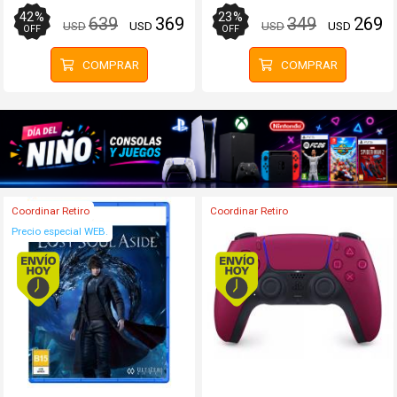
42
%
23
%
639
369
349
269
USD
USD
USD
USD
OFF
OFF
COMPRAR
COMPRAR
Coordinar Retiro
Coordinar Retiro
Precio especial WEB.
Envío hoy. Comprando antes de 13Hs.
Envío hoy. Comprando