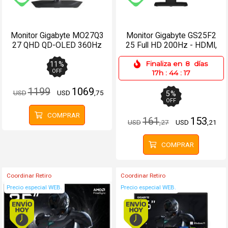
Envío gratis (Ver Envíos y Pagos)
Envío gratis (Ver Enví
Monitor Gigabyte MO27Q3
Monitor Gigabyte GS25F2
27 QHD QD-OLED 360Hz
25 Full HD 200Hz - HDMI,
0.03ms
2xDP
Finaliza en
8
días
11
%
OFF
17h
:
44
:
17
1199
1069
USD
USD
,75
5
%
OFF
COMPRAR
161
153
USD
,27
USD
,21
COMPRAR
Coordinar Retiro
Coordinar Retiro
Precio especial WEB.
Precio especial WEB.
Envío hoy. Comprando antes de 13Hs.
Envío hoy. Comprando