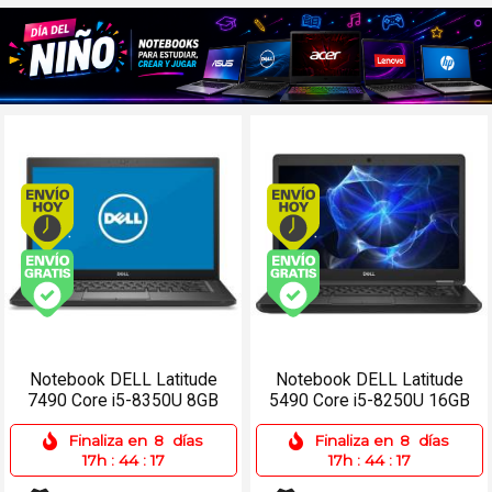
Envío hoy. Comprando antes de 13Hs.
Envío hoy. Comprando
Envío gratis (Ver Envíos y Pagos)
Envío gratis (Ver Enví
Notebook DELL Latitude
Notebook DELL Latitude
7490 Core i5-8350U 8GB
5490 Core i5-8250U 16GB
256SSD 14 Táctil
512SSD 14 Win 11 Pro
Finaliza en
8
días
Finaliza en
8
días
17h
:
44
:
17
17h
:
44
:
17