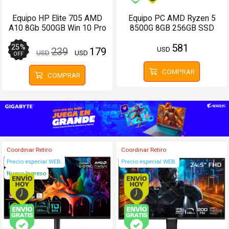
Equipo HP Elite 705 AMD
Equipo PC AMD Ryzen 5
A10 8Gb 500GB Win 10 Pro
8500G 8GB 256GB SSD
(Configurable)
(Configurable)
581
25
%
USD
239
179
USD
USD
OFF
COMPRAR
COMPRAR
Coordinar Retiro
Coordinar Retiro
Precio especial WEB.
Precio especial WEB.
Nuevo Ingreso
Envío hoy. Comprando antes de 13Hs.
Envío hoy. Comprando