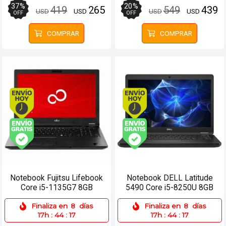
37
%
20
%
419
265
549
439
USD
USD
USD
USD
OFF
OFF
COMPRAR
COMPRAR
Envío hoy. Comprando antes de 13Hs.
Envío hoy. Comprando
Envío gratis (Ver Envíos y Pagos)
Envío gratis (Ver Enví
Notebook Fujitsu Lifebook
Notebook DELL Latitude
Core i5-1135G7 8GB
5490 Core i5-8250U 8GB
512SSD 15.6 Win 11
256SSD 14 Win 11 Pro
Finaliza en
8
días
Finaliza en
8
días
17h
:
44
:
17
17h
:
44
:
17