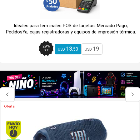
Ideales para terminales POS de tarjetas, Mercado Pago,
PedidosYa, cajas registradoras y equipos de impresión térmica.
29
%
13
19
,50
USD
USD
OFF
Envío hoy. Comprando antes de 13Hs.