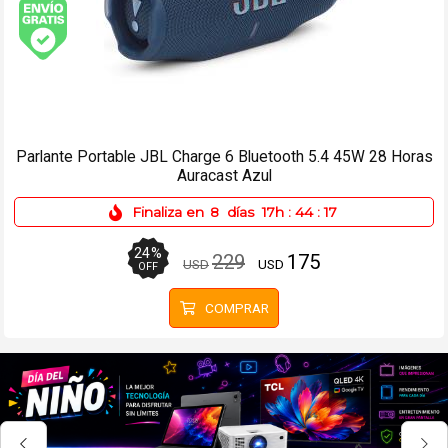
Envío gratis (Ver Envíos y Pagos)
Tableta Digitalizadora Wacom PTH-860P Intuos Pro Paper
Edition Large
Finaliza en
8
días
17h
:
44
:
17
33
%
1049
699
USD
USD
OFF
COMPRAR