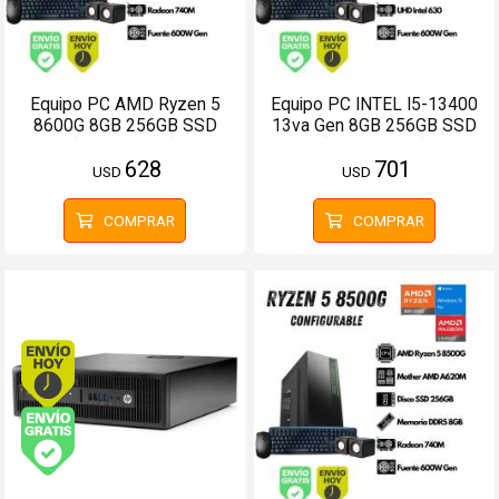
Equipo PC AMD Ryzen 5
Equipo PC INTEL I5-13400
8600G 8GB 256GB SSD
13va Gen 8GB 256GB SSD
(Configurable)
(Configurable)
628
701
USD
USD
COMPRAR
COMPRAR
Envío hoy. Comprando antes de 13Hs.
Envío gratis (Ver Envíos y Pagos)