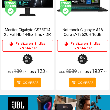
Envío gratis (Ver Envíos y Pagos)
Envío gratis (Ver Enví
Monitor Gigabyte GS25F14
Notebook Gigabyte A16
25 Full HD 144hz 1ms - DP,
Core i7-13620H 16GB
HDMI
512SSD RTX5050 8GB
Finaliza en
8
días
Finaliza en
8
días
17h
:
44
:
17
17h
:
44
:
17
5
%
5
%
OFF
OFF
130
123
2039
1937
USD
,35
USD
,83
USD
,71
USD
,72
COMPRAR
COMPRAR