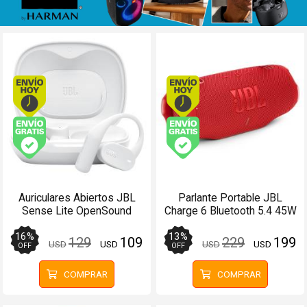
Envío hoy. Comprando antes de 13Hs.
Envío hoy. Comprando
Envío gratis (Ver Envíos y Pagos)
Envío gratis (Ver Enví
Auriculares Abiertos JBL
Parlante Portable JBL
Sense Lite OpenSound
Charge 6 Bluetooth 5.4 45W
Bluetooth 32Hs Blanco
28 Horas Auracast Rojo
16
%
13
%
129
109
229
199
USD
USD
USD
USD
OFF
OFF
COMPRAR
COMPRAR