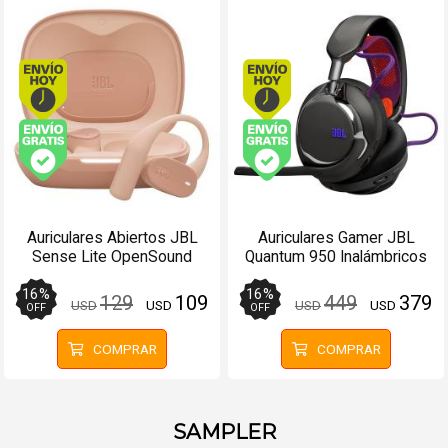
Envío hoy. Comprando antes de 13Hs.
Envío hoy. Comprando
Envío gratis (Ver Envíos y Pagos)
Envío gratis (Ver Enví
Auriculares Abiertos JBL
Auriculares Gamer JBL
Sense Lite OpenSound
Quantum 950 Inalámbricos
Bluetooth 32Hs Beige
ANC con Micrófono
16
%
16
%
129
109
449
379
USD
USD
USD
USD
OFF
OFF
COMPRAR
COMPRAR
SAMPLER