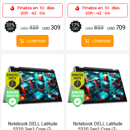
512SSD 14 Táctil
11850G7 32GB 512SSD
Finaliza en
10
días
Finaliza en
10
días
13.3 Táctil
20h
:
42
:
04
20h
:
42
:
04
33
%
17
%
459
309
859
709
USD
USD
USD
USD
OFF
OFF
COMPRAR
COMPRAR
Envío hoy. Comprando antes de 13Hs.
Envío hoy. Comprando
Envío gratis (Ver Envíos y Pagos)
Envío gratis (Ver Enví
Notebook DELL Latitude
Notebook DELL Latitude
5320 2en1 Core i7-
5320 2en1 Core i7-