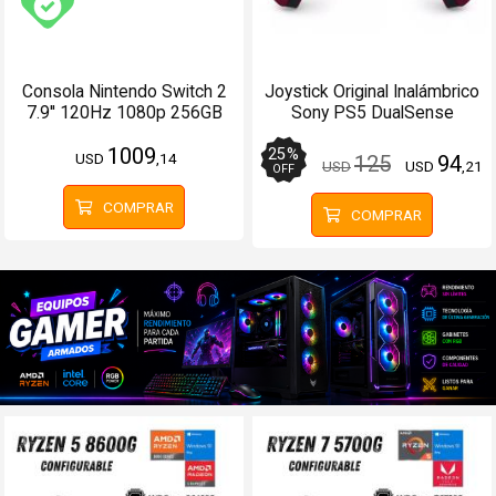
Envío gratis (Ver Envíos y Pagos)
Consola Nintendo Switch 2
Joystick Original Inalámbrico
7.9'' 120Hz 1080p 256GB
Sony PS5 DualSense
Cosmic Red
1009
25
%
USD
,14
125
94
USD
USD
,21
OFF
COMPRAR
COMPRAR