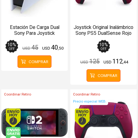
Estación De Carga Dual
Joystick Original Inalámbrico
Sony Para Joystick
Sony PS5 DualSense Rojo
DualSense PS5
10
%
10
%
45
40
USD
USD
,50
OFF
OFF
125
112
COMPRAR
USD
USD
,44
COMPRAR
Coordinar Retiro
Coordinar Retiro
Precio especial WEB.
Envío hoy. Comprando antes de 13Hs.
Envío hoy. Comprando