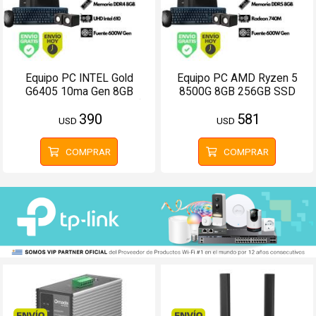
Equipo PC INTEL Gold
Equipo PC AMD Ryzen 5
G6405 10ma Gen 8GB
8500G 8GB 256GB SSD
256GB SSD (Configurable)
(Configurable)
390
581
USD
USD
COMPRAR
COMPRAR
Envío hoy. Comprando antes de 13Hs.
Envío hoy. Comprando