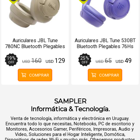
Auriculares JBL Tune
Auriculares JBL Tune 530BT
780NC Bluetooth Plegables
Bluetooth Plegables 76Hs
76Hs Beige - Manos libres
Lavanda - Manos libres
19
%
25
%
160
129
65
49
USD
USD
USD
USD
OFF
OFF
COMPRAR
COMPRAR
SAMPLER
Informática & Tecnología.
Venta de tecnología, informática y electrónica en Uruguay.
Encuentra todo lo que necesitas, Notebooks, PC de escritorio y
Monitores, Accesorios Gamer, Periféricos, Impresoras, Audio y
Video, Soluciones para el Hogar Inteligente, Domótica,
Dispositivos de redes Wi-Fi y mucho más. Ofrecemos productos