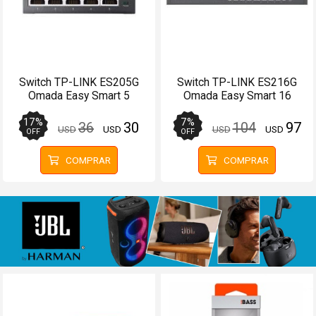
Switch TP-LINK ES205G
Switch TP-LINK ES216G
Omada Easy Smart 5
Omada Easy Smart 16
Puertos Gigabit
Puertos Gigabit
17
%
7
%
36
30
104
97
USD
USD
USD
USD
OFF
OFF
COMPRAR
COMPRAR