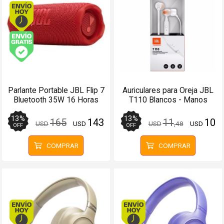
Envío hoy. Comprando antes de 13Hs.
Envío gratis (Ver Envíos y Pagos)
Parlante Portable JBL Flip 7
Auriculares para Oreja JBL
Bluetooth 35W 16 Horas
T110 Blancos - Manos
Auracast Rojo
libres
13
%
13
%
165
143
11
10
USD
USD
USD
,48
USD
OFF
OFF
COMPRAR
COMPRAR
Envío hoy. Comprando antes de 13Hs.
Envío hoy. Comprando