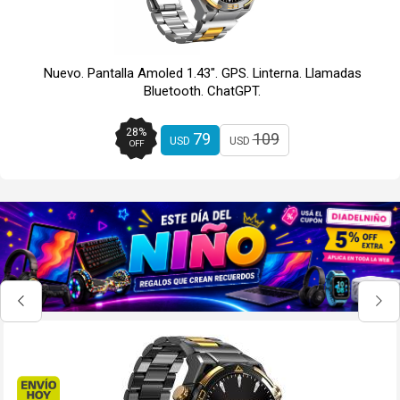
Nuevo. Pantalla Amoled 1.43". GPS. Linterna. Llamadas
Bluetooth. ChatGPT.
28
%
79
109
USD
USD
OFF
Envío hoy. Comprando antes de 13Hs.