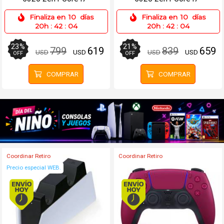
11850G7 16GB 256SSD
11850G7 16GB 512SSD
Finaliza en
10
días
Finaliza en
10
días
13.3 Táctil
13.3 Táctil
20h
:
42
:
04
20h
:
42
:
04
23
%
21
%
799
619
839
659
USD
USD
USD
USD
OFF
OFF
COMPRAR
COMPRAR
Coordinar Retiro
Coordinar Retiro
Precio especial WEB.
Envío hoy. Comprando antes de 13Hs.
Envío hoy. Comprando