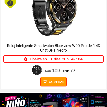
Reloj Inteligente Smartwatch Blackview W90 Pro de 1.43
Chat GPT Negro
Finaliza en
10
días
20h
:
42
:
04
29
%
109
77
USD
USD
OFF
COMPRAR