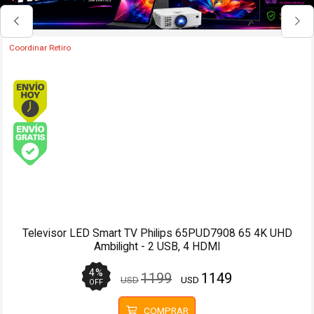
Coordinar Retiro
Envío hoy. Comprando antes de 13Hs.
Envío gratis (Ver Envíos y Pagos)
Televisor LED Smart TV Philips 65PUD7908 65 4K UHD
Ambilight - 2 USB, 4 HDMI
4
%
1199
1149
USD
USD
OFF
COMPRAR