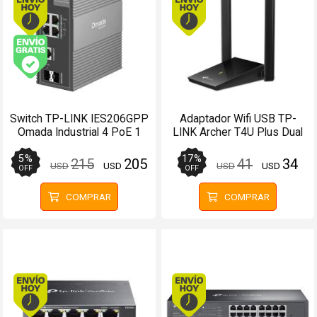
Envío gratis (Ver Envíos y Pagos)
Switch TP-LINK IES206GPP
Adaptador Wifi USB TP-
Omada Industrial 4 PoE 1
LINK Archer T4U Plus Dual
RJ45 2 SFP Gigabit
Band AC1300
5
%
17
%
215
205
41
34
USD
USD
USD
USD
OFF
OFF
COMPRAR
COMPRAR
Envío hoy. Comprando antes de 13Hs.
Envío hoy. Comprando