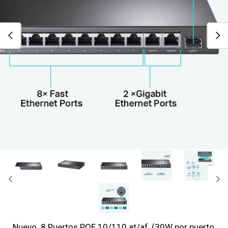
Nuevo. 8 Puertos POE 10/110 at/af, (30W por puerto,