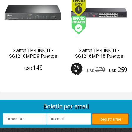
Envío gratis (Ver Enví
Switch TP-LINK TL-
Switch TP-LINK TL-
SG1210MPE 9 Puertos
SG1218MP 18 Puertos
Gigabit 1 SFP Gigabit 8 POE
Gigabit 16 PoE 2 SFP
149
Administrable
7
%
USD
279
259
USD
USD
OFF
Boletín por email