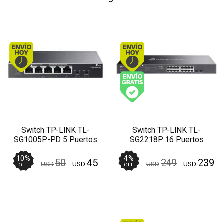
Envío hoy. Comprando antes de 13Hs.
Envío hoy. Comprando
Envío gratis (Ver Enví
Switch TP-LINK TL-
Switch TP-LINK TL-
SG1005P-PD 5 Puertos
SG2218P 16 Puertos
Gigabit POE+ Carcasa
Gigabit POE + 2 SFP Omada
Metálica
10
%
4
%
50
45
249
239
USD
USD
USD
USD
OFF
OFF
Envío hoy. Comprando