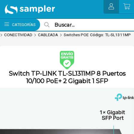
Enviar a email
MI COMPRA
CATEGORÍAS
CONECTIVIDAD
CABLEADA
Switches POE
Código: TL-SL1311MP
Envío
nvío hoy. Comprando antes de 13Hs.
Switch TP-LINK TL-SL1311MP 8 Puertos
gratis
(Ver
10/100 PoE+ 2 Gigabit 1 SFP
Envíos y
Pagos)