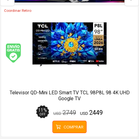
Envío hoy. Comprando antes de 13Hs.
Envío gratis (Ver Envíos y Pagos)
Tablet Onn de 10 3GB Ram 32GB Rom Android 14 Perla
19
%
149
121
USD
USD
OFF
COMPRAR