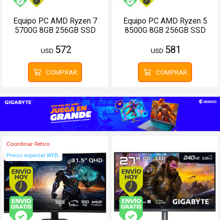
Equipo PC AMD Ryzen 7
Equipo PC AMD Ryzen 5
5700G 8GB 256GB SSD
8500G 8GB 256GB SSD
(Configurable)
(Configurable)
572
581
USD
USD
COMPRAR
COMPRAR
Coordinar Retiro
Precio especial WEB.
Envío hoy. Comprando antes de 13Hs.
Envío hoy. Comprando