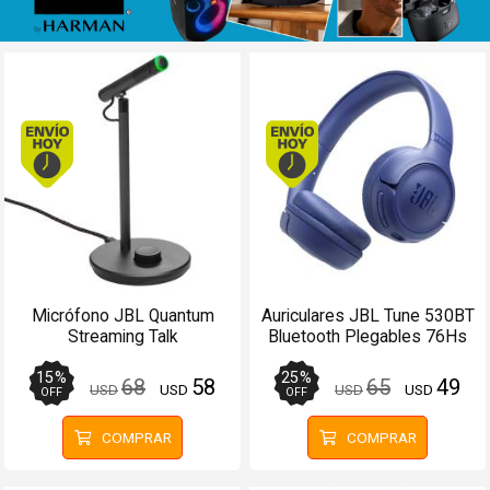
Envío hoy. Comprando antes de 13Hs.
Envío hoy. Comprando
Micrófono JBL Quantum
Auriculares JBL Tune 530BT
Streaming Talk
Bluetooth Plegables 76Hs
Condensador USB-C
Azul - Manos libres
15
%
25
%
68
58
65
49
USD
USD
USD
USD
OFF
OFF
COMPRAR
COMPRAR