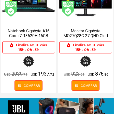
Envío gratis (Ver Envíos y Pagos)
Envío gratis (Ver Enví
Notebook Gigabyte A16
Monitor Gigabyte
Core i7-13620H 16GB
MO27Q28G 27 QHD Oled
512SSD RTX5050 8GB
280Hz - 2xHDMI, DP, USB-
Finaliza en
8
días
Finaliza en
8
días
C
15h
:
08
:
39
15h
:
08
:
39
5
%
5
%
OFF
OFF
2039
1937
923
876
USD
,71
USD
,72
USD
,01
USD
,86
COMPRAR
COMPRAR