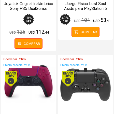
Joystick Original Inalámbrico
Juego Físico Lost Soul
Sony PS5 DualSense
Aside para PlayStation 5
Morado
10
%
49
%
104
53
USD
USD
,41
OFF
OFF
125
112
COMPRAR
USD
USD
,44
COMPRAR
Coordinar Retiro
Coordinar Retiro
Precio especial WEB.
Precio especial WEB.
Envío hoy. Comprando antes de 13Hs.
Envío hoy. Comprando