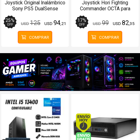
Joystick Original Inalámbrico
Joystick Hori Fighting
Sony PS5 DualSense
Commander OCTA para
Cosmic Red
PS5PS4PC Cableado
25
%
17
%
125
94
99
82
USD
USD
,21
USD
USD
,35
OFF
OFF
COMPRAR
COMPRAR
Envío hoy. Comprando