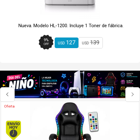
Nueva. Modelo HL-1200. Incluye 1 Toner de fábrica.
9
%
127
139
USD
USD
OFF
Envío hoy. Comprando antes de 13Hs.