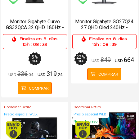
Envío gratis (Ver Envíos y Pagos)
Envío gratis (Ver Enví
Monitor Gigabyte Curvo
Monitor Gigabyte GO27Q24
GS32QCA 32 QHD 180Hz -
27 QHD Oled 240Hz -
2xHDMI, DP
2xHDMI, DP, USB-C
Finaliza en
8
días
Finaliza en
8
días
15h
:
08
:
39
15h
:
08
:
39
5
%
22
%
849
664
USD
USD
OFF
OFF
336
319
COMPRAR
USD
,04
USD
,24
COMPRAR
Coordinar Retiro
Coordinar Retiro
Precio especial WEB.
Precio especial WEB.
Nuevo Ingreso
Envío hoy. Comprando antes de 13Hs.
Envío hoy. Comprando