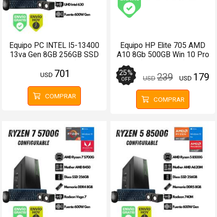
Envío gratis (Ver Enví
Equipo PC INTEL I5-13400
Equipo HP Elite 705 AMD
13va Gen 8GB 256GB SSD
A10 8Gb 500GB Win 10 Pro
(Configurable)
(Configurable)
701
25
%
USD
239
179
USD
USD
OFF
COMPRAR
COMPRAR