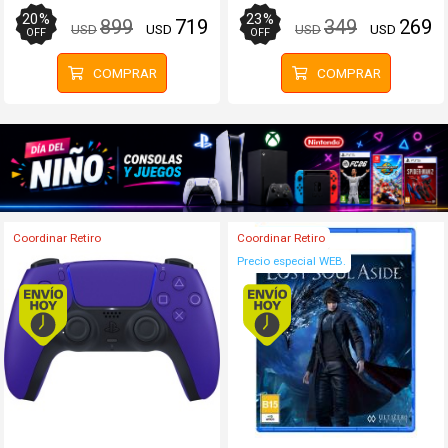
20
%
23
%
899
719
349
269
USD
USD
USD
USD
OFF
OFF
COMPRAR
COMPRAR
Coordinar Retiro
Coordinar Retiro
Precio especial WEB.
Envío hoy. Comprando antes de 13Hs.
Envío hoy. Comprando