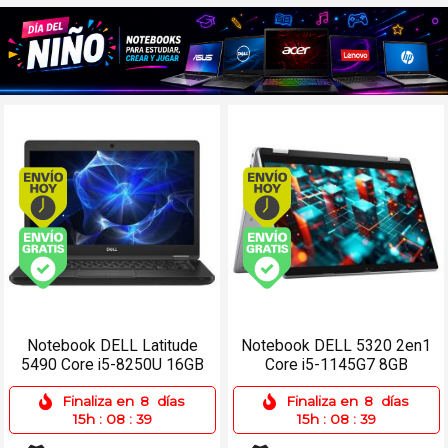
Envío hoy. Comprando antes de 13Hs.
Envío hoy. Comprando
Envío gratis (Ver Envíos y Pagos)
Envío gratis (Ver Enví
Notebook DELL Latitude
Notebook DELL 5320 2en1
5490 Core i5-8250U 16GB
Core i5-1145G7 8GB
512SSD 14 Win 11 Pro
128SSD 13.3 Táctil
Finaliza en
8
días
Finaliza en
8
días
15h
:
08
:
39
15h
:
08
:
39