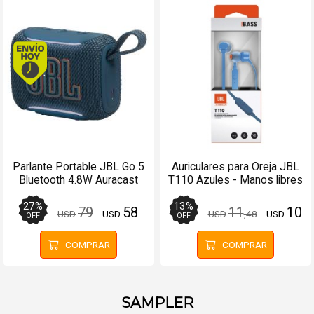
Envío hoy. Comprando antes de 13Hs.
Parlante Portable JBL Go 5
Auriculares para Oreja JBL
Bluetooth 4.8W Auracast
T110 Azules - Manos libres
Azul
27
%
13
%
79
58
11
10
USD
USD
USD
,48
USD
OFF
OFF
COMPRAR
COMPRAR
SAMPLER