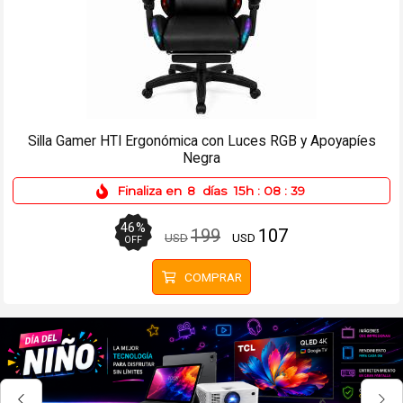
Tarjeta de Video Arktek GT730 4 GB DDR3
Finaliza en
8
días
15h
:
08
:
39
22
%
95
74
USD
USD
OFF
COMPRAR