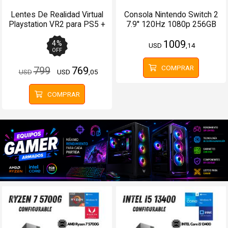
Lentes De Realidad Virtual
Consola Nintendo Switch 2
Playstation VR2 para PS5 +
7.9'' 120Hz 1080p 256GB
Accesorios
1009
4
%
USD
,14
OFF
COMPRAR
799
769
USD
USD
,05
COMPRAR