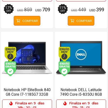
17
%
11
%
859
709
449
399
USD
USD
USD
USD
OFF
OFF
COMPRAR
COMPRAR
Envío hoy. Comprando antes de 13Hs.
Envío hoy. Comprando
Envío gratis (Ver Envíos y Pagos)
Envío gratis (Ver Enví
Notebook HP EliteBook 840
Notebook DELL Latitude
G8 Core I7-1185G7 32GB
7490 Core i5-8350U 8GB
512SSD 14 Win 11 Pro
256SSD 14 Táctil
Finaliza en
9
días
Finaliza en
9
días
16h
:
20
:
01
17h
:
15
:
01