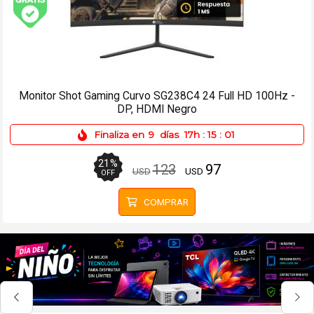
Envío gratis (Ver Envíos y Pagos)
Patineta Eléctrica Hoverboard Bluetooth Azul Nebulosa
Finaliza en
9
días
17h
:
15
:
01
29
%
199
141
USD
USD
OFF
COMPRAR