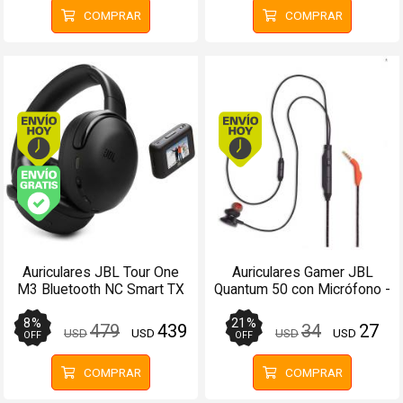
COMPRAR
COMPRAR
Envío hoy. Comprando antes de 13Hs.
Envío hoy. Comprando
Envío gratis (Ver Envíos y Pagos)
Auriculares JBL Tour One
Auriculares Gamer JBL
M3 Bluetooth NC Smart TX
Quantum 50 con Micrófono -
70Hs Negro
3.5mm
8
%
21
%
479
439
34
27
USD
USD
USD
USD
OFF
OFF
COMPRAR
COMPRAR