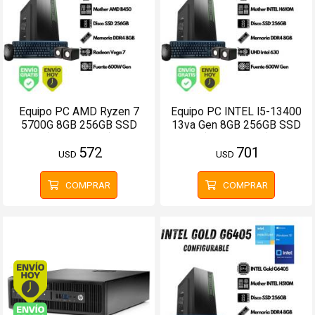
Equipo PC AMD Ryzen 7
Equipo PC INTEL I5-13400
5700G 8GB 256GB SSD
13va Gen 8GB 256GB SSD
(Configurable)
(Configurable)
572
701
USD
USD
COMPRAR
COMPRAR
Envío hoy. Comprando antes de 13Hs.