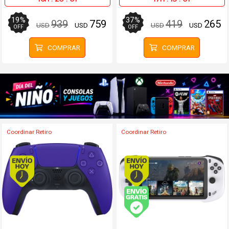
19
%
37
%
939
759
419
265
USD
USD
USD
USD
OFF
OFF
COMPRAR
COMPRAR
Coordinar Retiro
Coordinar Retiro
Envío hoy. Comprando antes de 13Hs.
Envío hoy. Comprando
Envío gratis (Ver Enví