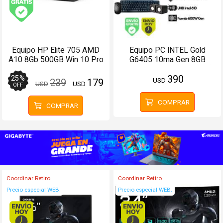
Envío gratis (Ver Envíos y Pagos)
Equipo HP Elite 705 AMD
Equipo PC INTEL Gold
A10 8Gb 500GB Win 10 Pro
G6405 10ma Gen 8GB
(Configurable)
256GB SSD (Configurable)
390
25
%
USD
239
179
USD
USD
OFF
COMPRAR
COMPRAR
Coordinar Retiro
Coordinar Retiro
Precio especial WEB.
Precio especial WEB.
Envío hoy. Comprando antes de 13Hs.
Envío hoy. Comprando