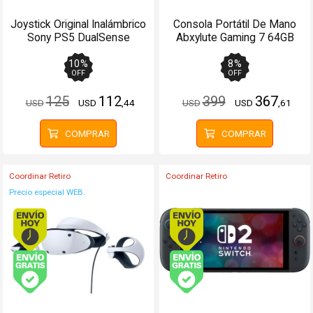
Joystick Original Inalámbrico
Consola Portátil De Mano
Sony PS5 DualSense
Abxylute Gaming 7 64GB
Morado
Android 12
10
%
8
%
OFF
OFF
125
112
399
367
USD
USD
,44
USD
USD
,61
COMPRAR
COMPRAR
Coordinar Retiro
Coordinar Retiro
Precio especial WEB.
Envío hoy. Comprando antes de 13Hs.
Envío hoy. Comprando
Envío gratis (Ver Envíos y Pagos)
Envío gratis (Ver Enví