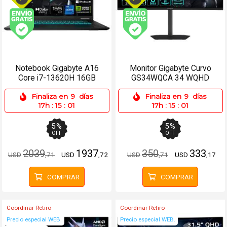
Envío gratis (Ver Envíos y Pagos)
Envío gratis (Ver Enví
Notebook Gigabyte A16
Monitor Gigabyte Curvo
Core i7-13620H 16GB
GS34WQCA 34 WQHD
512SSD RTX5050 8GB
120Hz - HDMIx2, DP
Finaliza en
9
días
Finaliza en
9
días
17h
:
15
:
01
17h
:
15
:
01
5
%
5
%
OFF
OFF
2039
1937
350
333
USD
,71
USD
,72
USD
,71
USD
,17
COMPRAR
COMPRAR
Coordinar Retiro
Coordinar Retiro
Precio especial WEB.
Precio especial WEB.