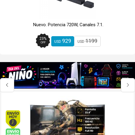
Nuevo. Potencia 720W, Canales 7.1.
23
%
929
1199
USD
USD
OFF
Envío hoy. Comprando antes de 13Hs.