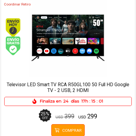
Coordinar Retiro
Envío hoy. Comprando antes de 13Hs.
Envío gratis (Ver Envíos y Pagos)
Televisor QLED Smart TV TCL 85P7L 85 4K UHD Google TV
9
%
1849
1679
USD
USD
OFF
COMPRAR