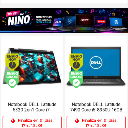
Envío hoy. Comprando antes de 13Hs.
Envío hoy. Comprando
Envío gratis (Ver Envíos y Pagos)
Envío gratis (Ver Enví
Notebook DELL Latitude
Notebook DELL Latitude
5320 2en1 Core i7-
7490 Core i5-8350U 16GB
11850G7 32GB 512SSD
256SSD 14 Táctil
Finaliza en
9
días
Finaliza en
9
días
13.3 Táctil
17h
:
15
:
01
17h
:
15
:
01