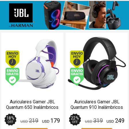
Envío hoy. Comprando antes de 13Hs.
Envío hoy. Comprando
Envío gratis (Ver Envíos y Pagos)
Envío gratis (Ver Enví
Auriculares Gamer JBL
Auriculares Gamer JBL
Quantum 650 Inalámbricos
Quantum 910 Inalámbricos
con Micrófono
ANC con Micrófono
18
%
22
%
219
179
319
249
USD
USD
USD
USD
OFF
OFF