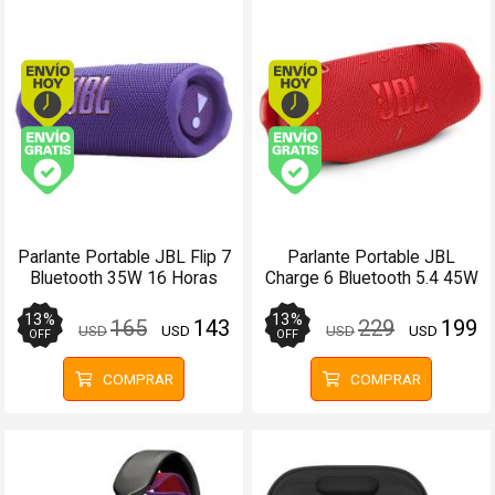
Envío hoy. Comprando antes de 13Hs.
Envío hoy. Comprando
Envío gratis (Ver Envíos y Pagos)
Envío gratis (Ver Enví
Parlante Portable JBL Flip 7
Parlante Portable JBL
Bluetooth 35W 16 Horas
Charge 6 Bluetooth 5.4 45W
Auracast Púrpura
28 Horas Auracast Rojo
13
%
13
%
165
143
229
199
USD
USD
USD
USD
OFF
OFF
COMPRAR
COMPRAR