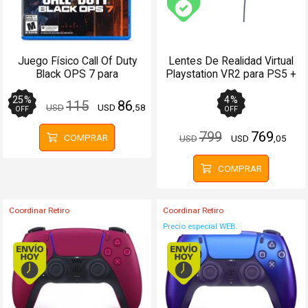
Envío gratis (Ver Enví
Juego Físico Call Of Duty
Lentes De Realidad Virtual
Black OPS 7 para
Playstation VR2 para PS5 +
PlayStation 5
Accesorios
25
%
4
%
115
86
USD
USD
,58
OFF
OFF
799
769
COMPRAR
USD
USD
,05
COMPRAR
Coordinar Retiro
Coordinar Retiro
Precio especial WEB.
Envío hoy. Comprando antes de 13Hs.
Envío hoy. Comprando