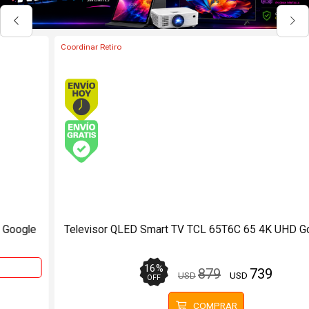
Coordinar Retiro
Envío hoy. Comprando antes de 13Hs.
Envío gratis (Ver Envíos y Pagos)
Televisor QLED Smart TV TCL 65T6C 65 4K UHD Google TV
16
%
879
739
USD
USD
OFF
COMPRAR