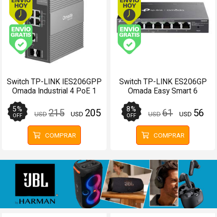
Envío gratis (Ver Envíos y Pagos)
Envío gratis (Ver Enví
Switch TP-LINK IES206GPP
Switch TP-LINK ES206GP
Omada Industrial 4 PoE 1
Omada Easy Smart 6
RJ45 2 SFP Gigabit
Puertos (4 PoE+) Gigabit
5
%
8
%
215
205
61
56
USD
USD
USD
USD
OFF
OFF
COMPRAR
COMPRAR