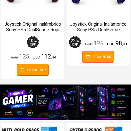
Joystick Original Inalámbrico
Joystick Original Inalámbrico
Sony PS5 DualSense Rojo
Sony PS5 DualSense
Chroma Indigo
10
%
22
%
125
98
USD
USD
,01
OFF
OFF
125
112
COMPRAR
USD
USD
,44
COMPRAR