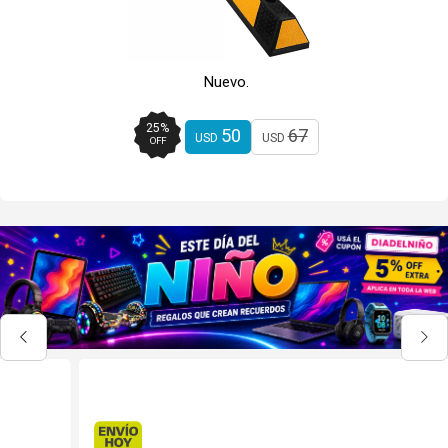
Nuevo.
25
%
50
67
USD
USD
OFF
Envío hoy. Comprando antes de 13Hs.