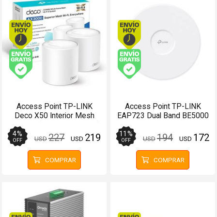
Envío hoy. Comprando antes de 13Hs.
Envío hoy. Comprando
Envío gratis (Ver Envíos y Pagos)
Envío gratis (Ver Enví
Access Point TP-LINK
Access Point TP-LINK
Deco X50 Interior Mesh
EAP723 Dual Band BE5000
AX3000 (Pack 2 unidades)
Wifi 7 Omada Mesh
4
%
11
%
227
219
194
172
USD
USD
USD
USD
OFF
OFF
COMPRAR
COMPRAR
Envío hoy. Comprando antes de 13Hs.
Envío hoy. Comprando