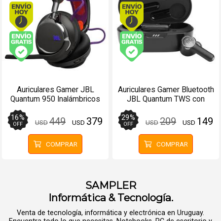
Envío hoy. Comprando antes de 13Hs.
Envío hoy. Comprando
Envío gratis (Ver Envíos y Pagos)
Envío gratis (Ver Enví
Auriculares Gamer JBL
Auriculares Gamer Bluetooth
Quantum 950 Inalámbricos
JBL Quantum TWS con
ANC con Micrófono
Base de Carga
16
%
29
%
449
379
209
149
USD
USD
USD
USD
OFF
OFF
COMPRAR
COMPRAR
SAMPLER
Informática & Tecnología.
Venta de tecnología, informática y electrónica en Uruguay.
Encuentra todo lo que necesitas, Notebooks, PC de escritorio y