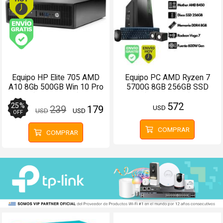
Envío gratis (Ver Envíos y Pagos)
Equipo HP Elite 705 AMD
Equipo PC AMD Ryzen 7
A10 8Gb 500GB Win 10 Pro
5700G 8GB 256GB SSD
(Configurable)
(Configurable)
572
25
%
USD
239
179
USD
USD
OFF
COMPRAR
COMPRAR