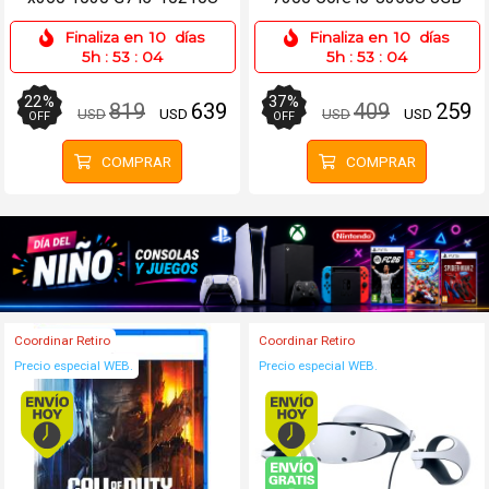
8GB 256SSD 13.3 Táctil
256SSD 13.3 Win 11 Pro
Finaliza en
10
días
Finaliza en
10
días
5h
:
53
:
04
5h
:
53
:
04
22
%
37
%
819
639
409
259
USD
USD
USD
USD
OFF
OFF
COMPRAR
COMPRAR
Coordinar Retiro
Coordinar Retiro
Precio especial WEB.
Precio especial WEB.
Envío hoy. Comprando antes de 13Hs.
Envío hoy. Comprando