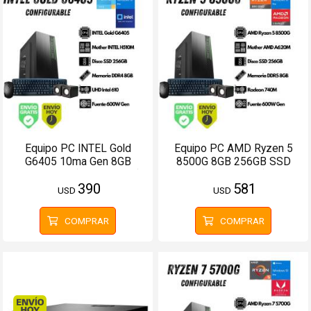
Equipo PC INTEL Gold
Equipo PC AMD Ryzen 5
G6405 10ma Gen 8GB
8500G 8GB 256GB SSD
256GB SSD (Configurable)
(Configurable)
390
581
USD
USD
COMPRAR
COMPRAR
Envío hoy. Comprando antes de 13Hs.