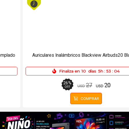
Auriculares Inalámbricos Blackview Airbuds20 Blancos
Finaliza en
10
días
5h
:
53
:
04
26
%
27
20
USD
USD
OFF
COMPRAR