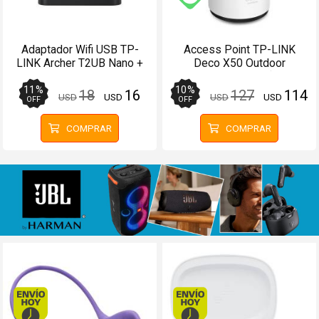
Envío gratis (Ver Enví
Adaptador Wifi USB TP-
Access Point TP-LINK
LINK Archer T2UB Nano +
Deco X50 Outdoor
Bluetooth 4.2
OneMesh AX3000 (Pack 1
unidad)
11
%
10
%
18
16
127
114
USD
USD
USD
USD
OFF
OFF
COMPRAR
COMPRAR
Envío hoy. Comprando antes de 13Hs.
Envío hoy. Comprando