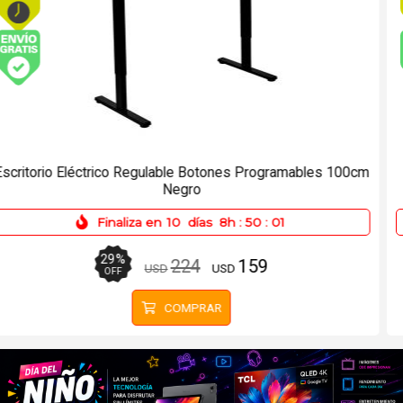
Envío gratis (Ver Envíos y Pagos)
Parlante Portable JBL Partybox Encore Essential 2 100W
con Batería
Finaliza en
10
días
8h
:
50
:
01
20
%
349
279
USD
USD
OFF
COMPRAR