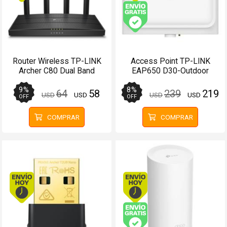
Envío gratis (Ver Enví
Router Wireless TP-LINK
Access Point TP-LINK
Archer C80 Dual Band
EAP650 D30-Outdoor
AC1900
AX3000 Omada Direccional
9
%
8
%
64
58
239
219
USD
USD
USD
USD
OFF
OFF
COMPRAR
COMPRAR
Envío hoy. Comprando antes de 13Hs.
Envío hoy. Comprando