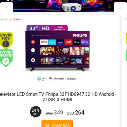
Coordinar Retiro
Envío hoy. Comprando antes de 13Hs.
Envío gratis (Ver Envíos y Pagos)
Televisor SQD-Mini LED Premium TCL 75C7L 75 4K UHD
Google TV
13
%
1999
1749
USD
USD
OFF
COMPRAR