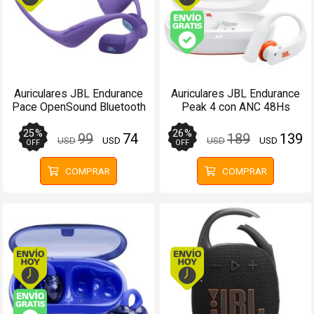
Envío gratis (Ver Enví
Auriculares JBL Endurance
Auriculares JBL Endurance
Pace OpenSound Bluetooth
Peak 4 con ANC 48Hs
10Hs Púrpura - Manos
Blancos - Manos libres
libres
25
%
26
%
99
74
189
139
USD
USD
USD
USD
OFF
OFF
COMPRAR
COMPRAR
Envío hoy. Comprando antes de 13Hs.
Envío hoy. Comprando