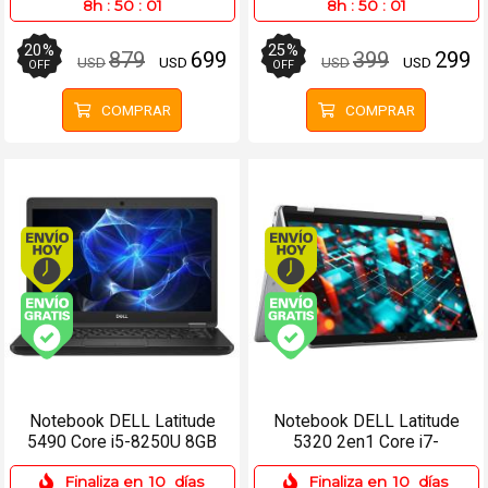
8h
:
50
:
01
8h
:
50
:
01
20
%
25
%
879
699
399
299
USD
USD
USD
USD
OFF
OFF
COMPRAR
COMPRAR
Envío hoy. Comprando antes de 13Hs.
Envío hoy. Comprando
Envío gratis (Ver Envíos y Pagos)
Envío gratis (Ver Enví
Notebook DELL Latitude
Notebook DELL Latitude
5490 Core i5-8250U 8GB
5320 2en1 Core i7-
256SSD 14 Win 11 Pro
11850G7 16GB 256SSD
Finaliza en
10
días
Finaliza en
10
días
13.3 Táctil