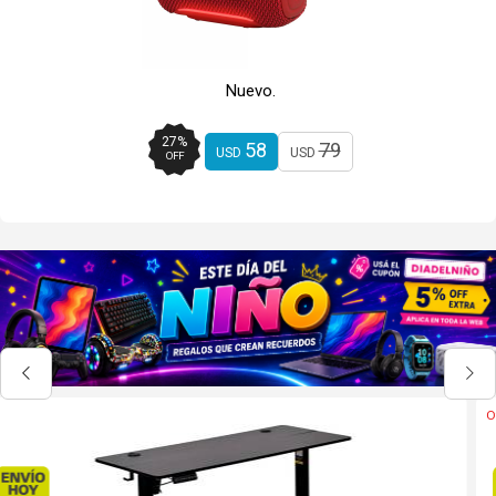
Nuevo.
27
%
58
79
USD
USD
OFF
Oferta
Envío hoy. Comprando antes de 13Hs.