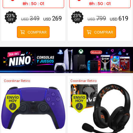
8h
:
50
:
01
8h
:
50
:
01
23
%
23
%
349
269
799
619
USD
USD
USD
USD
OFF
OFF
COMPRAR
COMPRAR
Coordinar Retiro
Coordinar Retiro
Envío hoy. Comprando antes de 13Hs.
Envío hoy. Comprando