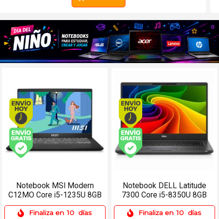
Envío hoy. Comprando antes de 13Hs.
Envío hoy. Comprando
Envío gratis (Ver Envíos y Pagos)
Envío gratis (Ver Enví
Notebook MSI Modern
Notebook DELL Latitude
C12MO Core i5-1235U 8GB
7300 Core i5-8350U 8GB
512SSD 14 FHD Win 11 Pro
512SSD 13.3 Win 11 Pro
Finaliza en
10
días
Finaliza en
10
días