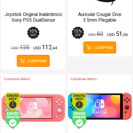
Joystick Original Inalámbrico
Auricular Cougar Dive
Sony PS5 DualSense
3.5mm Plegable
Morado
PCConsolasCelulares
10
%
15
%
60
51
USD
USD
,06
OFF
OFF
125
112
COMPRAR
USD
USD
,44
COMPRAR
Coordinar Retiro
Coordinar Retiro
Envío hoy. Comprando antes de 13Hs.
Envío hoy. Comprando
Envío gratis (Ver Envíos y Pagos)
Envío gratis (Ver Enví