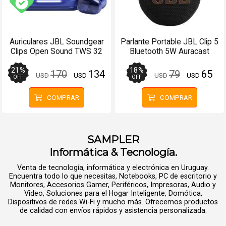
Envío gratis (Ver Envíos y Pagos)
Auriculares JBL Soundgear
Parlante Portable JBL Clip 5
Clips Open Sound TWS 32
Bluetooth 5W Auracast
Horas Azules
Negro
21
%
18
%
170
134
79
65
USD
USD
USD
USD
OFF
OFF
COMPRAR
COMPRAR
SAMPLER
Informática & Tecnología.
Venta de tecnología, informática y electrónica en Uruguay.
Encuentra todo lo que necesitas, Notebooks, PC de escritorio y
Monitores, Accesorios Gamer, Periféricos, Impresoras, Audio y
Video, Soluciones para el Hogar Inteligente, Domótica,
Dispositivos de redes Wi-Fi y mucho más. Ofrecemos productos
de calidad con envíos rápidos y asistencia personalizada.