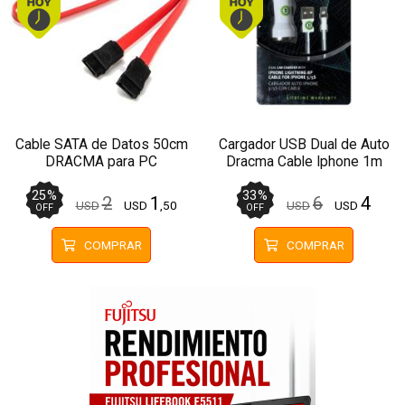
Cable SATA de Datos 50cm
Cargador USB Dual de Auto
DRACMA para PC
Dracma Cable Iphone 1m
25
%
33
%
2
1
6
4
USD
USD
,50
USD
USD
OFF
OFF
COMPRAR
COMPRAR