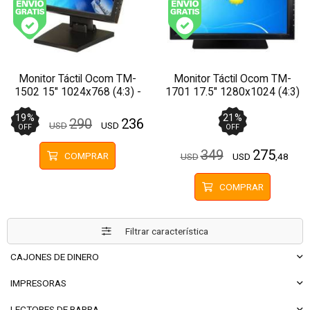
Envío gratis (Ver Envíos y Pagos)
Envío gratis (Ver Enví
Monitor Táctil Ocom TM-
Monitor Táctil Ocom TM-
1502 15" 1024x768 (4:3) -
1701 17.5" 1280x1024 (4:3)
VGA
- VGA
19
%
21
%
290
236
USD
USD
OFF
OFF
349
275
COMPRAR
USD
USD
,48
COMPRAR
Filtrar característica
CAJONES DE DINERO
IMPRESORAS
LECTORES DE BARRA