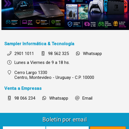
Sampler Informática & Tecnología
2901 1011
98 562 325
Whatsapp
Lunes a Viernes de 9 a 18 hs.
Cerro Largo 1330
Centro,
Montevideo - Uruguay - C.P. 10000
Venta a Empresas
98 066 234
Whatsapp
Email
Boletín por email