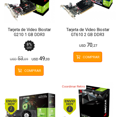
Tarjeta de Video Biostar
Tarjeta de Video Biostar
G210 1 GB DDR3
GT610 2 GB DDR3
70
8
%
USD
,27
OFF
COMPRAR
53
49
USD
,09
USD
,03
COMPRAR
Coordinar Retiro
Envío hoy. Comprando antes de 13Hs.
Envío hoy. Comprando