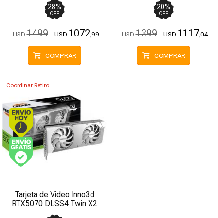
28
%
20
%
OFF
OFF
1499
1072
1399
1117
USD
USD
,99
USD
USD
,04
COMPRAR
COMPRAR
Coordinar Retiro
Envío hoy. Comprando antes de 13Hs.
Envío gratis (Ver Envíos y Pagos)
Tarjeta de Video Inno3d
RTX5070 DLSS4 Twin X2
12GB GDDR7