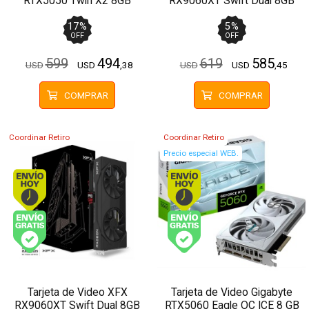
RTX5050 Twin X2 8GB
RX9060XT Swift Dual 8GB
GDDR6
GDDR6
17
%
5
%
OFF
OFF
599
494
619
585
USD
USD
,38
USD
USD
,45
COMPRAR
COMPRAR
Coordinar Retiro
Coordinar Retiro
Precio especial WEB.
Envío hoy. Comprando antes de 13Hs.
Envío hoy. Comprando
Envío gratis (Ver Envíos y Pagos)
Envío gratis (Ver Enví
Tarjeta de Video XFX
Tarjeta de Video Gigabyte
RX9060XT Swift Dual 8GB
RTX5060 Eagle OC ICE 8 GB