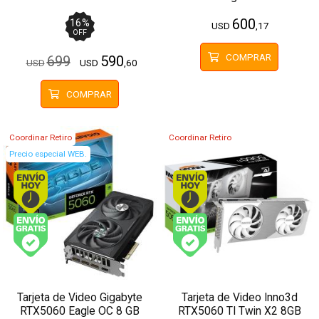
GDDR6
GDDR7
600
16
%
USD
,17
OFF
COMPRAR
699
590
USD
USD
,60
COMPRAR
Coordinar Retiro
Coordinar Retiro
Precio especial WEB.
Envío hoy. Comprando antes de 13Hs.
Envío hoy. Comprando
Envío gratis (Ver Envíos y Pagos)
Envío gratis (Ver Enví
Tarjeta de Video Gigabyte
Tarjeta de Video Inno3d
RTX5060 Eagle OC 8 GB
RTX5060 TI Twin X2 8GB