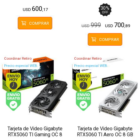
GDDR7
GDDR7
600
30
%
USD
,17
OFF
COMPRAR
999
700
USD
USD
,89
COMPRAR
Coordinar Retiro
Coordinar Retiro
Precio especial WEB.
Precio especial WEB.
Envío hoy. Comprando antes de 13Hs.
Envío hoy. Comprando
Envío gratis (Ver Envíos y Pagos)
Envío gratis (Ver Enví
Tarjeta de Video Gigabyte
Tarjeta de Video Gigabyte
RTX5060 TI Gaming OC 8
RTX5060 TI Aero OC 8 GB