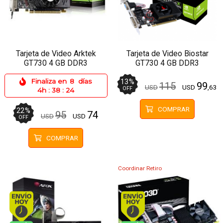
Tarjeta de Video Arktek
Tarjeta de Video Biostar
GT730 4 GB DDR3
GT730 4 GB DDR3
Finaliza en
8
días
13
%
115
99
USD
USD
,63
OFF
4h
:
38
:
23
COMPRAR
22
%
95
74
USD
USD
OFF
COMPRAR
Coordinar Retiro
Envío hoy. Comprando antes de 13Hs.
Envío hoy. Comprando