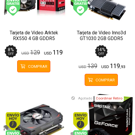
Envío gratis (Ver Envíos y Pagos)
Envío gratis (Ver Enví
Tarjeta de Video Arktek
Tarjeta de Video Inno3d
RX550 4 GB GDDR5
GT1030 2GB GDDR5
8
%
14
%
129
119
USD
USD
OFF
OFF
139
119
COMPRAR
USD
USD
,93
COMPRAR
Agotado
Coordinar Retiro
Envío hoy. Comprando antes de 13Hs.
Envío hoy. Comprando