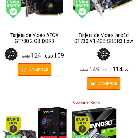
Envío gratis (Ver Envíos y Pagos)
Envío gratis (Ver Enví
Tarjeta de Video AFOX
Tarjeta de Video Inno3d
GT730 2 GB DDR3
GT730 V1 4GB SDDR3 Low
Profile
12
%
23
%
124
109
USD
USD
OFF
OFF
149
114
COMPRAR
USD
USD
,62
COMPRAR
Coordinar Retiro
Envío hoy. Comprando antes de 13Hs.
Envío hoy. Comprando