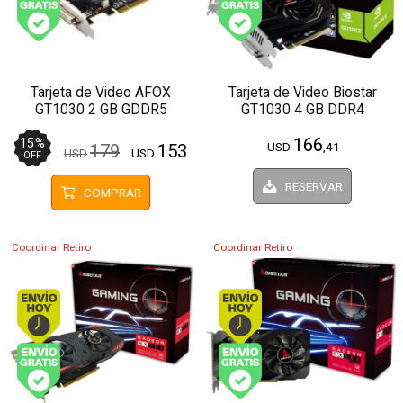
Envío gratis (Ver Envíos y Pagos)
Envío gratis (Ver Enví
Tarjeta de Video AFOX
Tarjeta de Video Biostar
GT1030 2 GB GDDR5
GT1030 4 GB DDR4
166
15
%
USD
,41
179
153
USD
USD
OFF
RESERVAR
COMPRAR
Coordinar Retiro
Coordinar Retiro
Envío hoy. Comprando antes de 13Hs.
Envío hoy. Comprando
Envío gratis (Ver Envíos y Pagos)
Envío gratis (Ver Enví