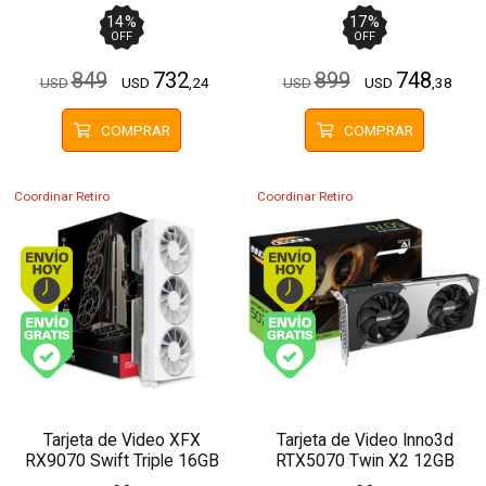
GB GDDR7
GDDR7
14
%
17
%
OFF
OFF
849
732
899
748
USD
USD
,24
USD
USD
,38
COMPRAR
COMPRAR
Coordinar Retiro
Coordinar Retiro
Envío hoy. Comprando antes de 13Hs.
Envío hoy. Comprando
Envío gratis (Ver Envíos y Pagos)
Envío gratis (Ver Enví
Tarjeta de Video XFX
Tarjeta de Video Inno3d
RX9070 Swift Triple 16GB
RTX5070 Twin X2 12GB
GDDR6
GDDR7