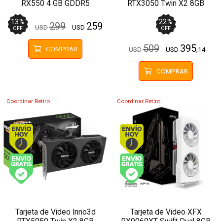
RX550 4 GB GDDR5
RTX3050 Twin X2 8GB
GDDR6
13
%
22
%
299
259
USD
USD
OFF
OFF
509
395
COMPRAR
USD
USD
,14
COMPRAR
Coordinar Retiro
Coordinar Retiro
Envío hoy. Comprando antes de 13Hs.
Envío hoy. Comprando
Envío gratis (Ver Envíos y Pagos)
Envío gratis (Ver Enví
Tarjeta de Video Inno3d
Tarjeta de Video XFX