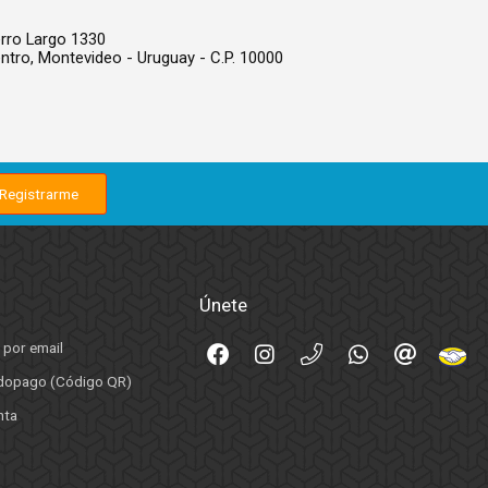
rro Largo 1330
ntro,
Montevideo - Uruguay - C.P. 10000
Únete
 por email
opago (Código QR)
nta