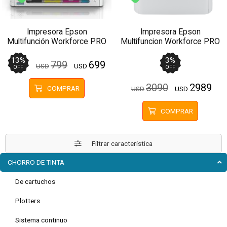
Envío gratis (Ver Envíos y Pagos)
Envío gratis (Ver Enví
Impresora Epson
Impresora Epson
Multifunción Workforce PRO
Multifuncion Workforce PRO
WF-C5890 - Wifi, Red,
C878R A3 - Wifi, Red, Doble
Doble Cara, Fax
Cara, Fax
13
%
3
%
799
699
USD
USD
OFF
OFF
3090
2989
COMPRAR
USD
USD
COMPRAR
Filtrar característica
CHORRO DE TINTA
De cartuchos
Plotters
Sistema continuo