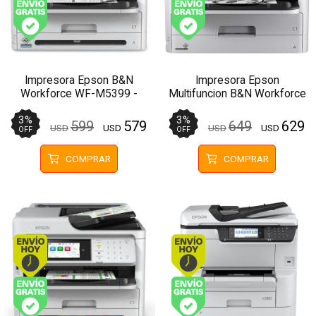
Envío gratis (Ver Envíos y Pagos)
Envío gratis (Ver Enví
Impresora Epson B&N
Impresora Epson
Workforce WF-M5399 -
Multifuncion B&N Workforce
Wifi, Red, Doble Cara
WF-M5799 - Wifi, Red,
Doble Cara, ADF
3
%
3
%
599
579
649
629
USD
USD
USD
USD
OFF
OFF
COMPRAR
COMPRAR
Envío hoy. Comprando antes de 13Hs.
Envío hoy. Comprando