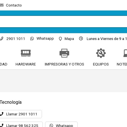
Contacto
Whatsapp
2901 1011
Mapa
Lunes a Viernes de 9 a 1
IDAD
HARDWARE
IMPRESORAS Y OTROS
EQUIPOS
NOTE
 Tecnología
Llamar 2901 1011
Llamar 98 562 325
Whatsapp