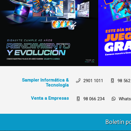
Sampler Informática &
2901 1011
98 562
Tecnología
Venta a Empresas
98 066 234
Whats
Boletín p