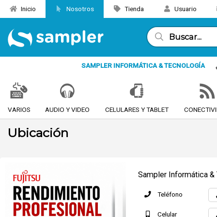
Inicio
Nosotros
Tienda
Usuario
SAMPLER INFORMÁTICA & TECNOLOGÍA
VARIOS
AUDIO Y VIDEO
CELULARES Y TABLET
CONECTIV
Ubicación
Sampler Informática &
Teléfono
Celular