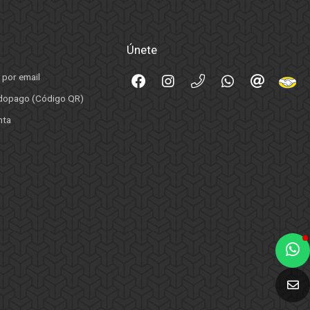
Únete
 por email
opago (Código QR)
nta