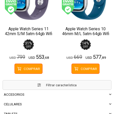
Envío gratis (Ver Envíos y Pagos)
Envío gratis (Ver Enví
Apple Watch Series 11
Apple Watch Series 10
42mm S/M 5atm 64gb Wifi
46mm M/L 5atm 64gb Wifi
Bluetooth Gps
Bluetooth Gps
31
%
14
%
OFF
OFF
799
553
669
577
USD
USD
,68
USD
USD
,89
COMPRAR
COMPRAR
Filtrar característica
ACCESORIOS
CELULARES
TABLETS