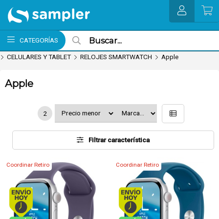
MI COMPRA
CATEGORÍAS
CELULARES Y TABLET
RELOJES SMARTWATCH
Apple
Apple
2
Filtrar característica
Coordinar Retiro
Coordinar Retiro
Envío hoy. Comprando antes de 13Hs.
Envío hoy. Comprando