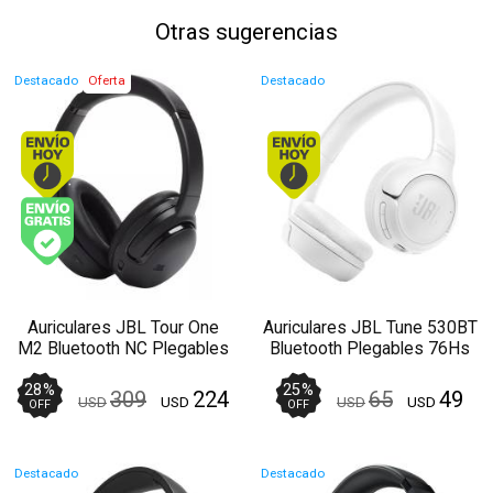
Otras sugerencias
Destacado
Oferta
Destacado
Envío hoy. Comprando antes de 13Hs.
Envío hoy. Comprando
Envío gratis (Ver Envíos y Pagos)
Auriculares JBL Tour One
Auriculares JBL Tune 530BT
M2 Bluetooth NC Plegables
Bluetooth Plegables 76Hs
Negros 50Hs - Manos
Blanco - Manos libres
Libres
28
%
25
%
309
224
65
49
USD
USD
USD
USD
OFF
OFF
Destacado
Destacado