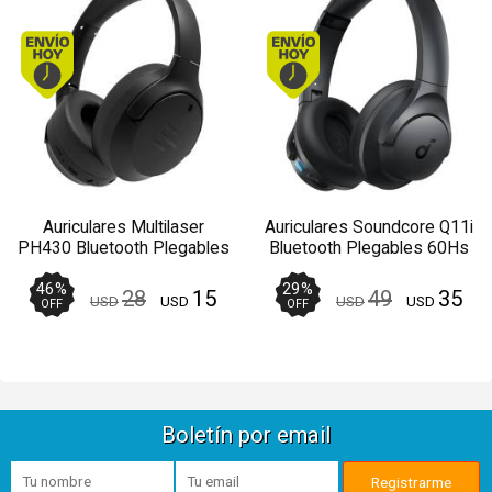
Envío hoy. Comprando antes de 13Hs.
Envío hoy. Comprando
Auriculares Multilaser
Auriculares Soundcore Q11i
PH430 Bluetooth Plegables
Bluetooth Plegables 60Hs
50Hs Negros - Manos
Negros - Manos libres
libres
46
%
29
%
28
15
49
35
USD
USD
USD
USD
OFF
OFF
Boletín por email