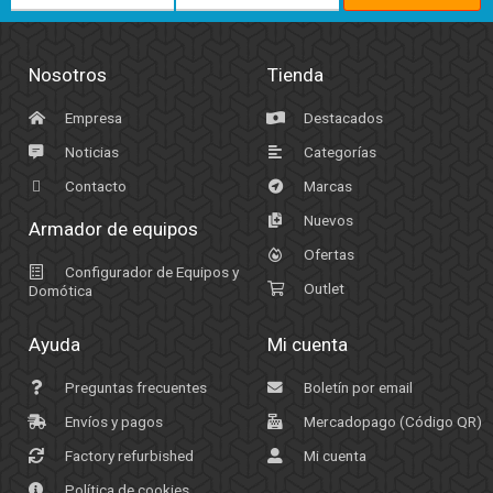
Nosotros
Tienda
Empresa
Destacados
Noticias
Categorías
Contacto
Marcas
Nuevos
Armador de equipos
Ofertas
Configurador de Equipos y
Outlet
Domótica
Ayuda
Mi cuenta
Preguntas frecuentes
Boletín por email
Envíos y pagos
Mercadopago (Código QR)
Factory refurbished
Mi cuenta
Política de cookies