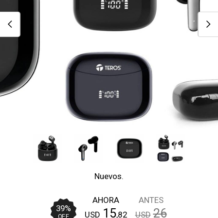
Nuevos.
AHORA
ANTES
39
%
15
26
USD
,82
USD
OFF