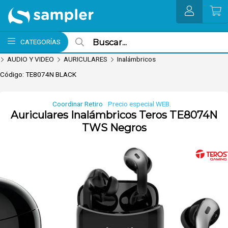
Enviar a email
MI COMPRA
CATEGORÍAS
AUDIO Y VIDEO
AURICULARES
Inalámbricos
Código: TE8074N BLACK
Coordinar Retiro
Precio especial WEB.
Auriculares Inalámbricos Teros TE8074N
TWS Negros
nvío hoy. Comprando antes de 13Hs.