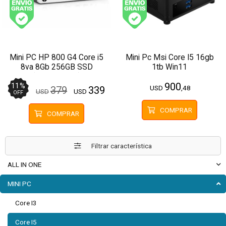
Envío gratis (Ver Envíos y Pagos)
Envío gratis (Ver Enví
Mini PC HP 800 G4 Core i5
Mini Pc Msi Core I5 16gb
8va 8Gb 256GB SSD
1tb Win11
(Configurable)
900
11
%
USD
,48
379
339
USD
USD
OFF
COMPRAR
COMPRAR
Filtrar característica
ALL IN ONE
MINI PC
Core I3
Core I5