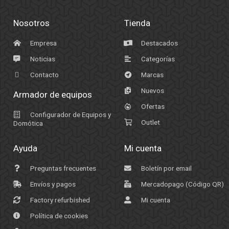
Nosotros
Tienda
Empresa
Destacados
Noticias
Categorías
Contacto
Marcas
Nuevos
Armador de equipos
Ofertas
Configurador de Equipos y
Outlet
Domótica
Ayuda
Mi cuenta
Preguntas frecuentes
Boletín por email
Envíos y pagos
Mercadopago (Código QR)
Factory refurbished
Mi cuenta
Política de cookies