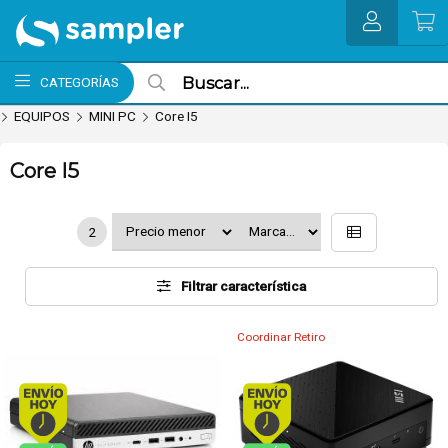
MI COMPRA
CATEGORÍAS
EQUIPOS
MINI PC
Core I5
Core I5
2
Filtrar característica
Coordinar Retiro
Envío hoy. Comprando antes de 13Hs.
Envío hoy. Comprando