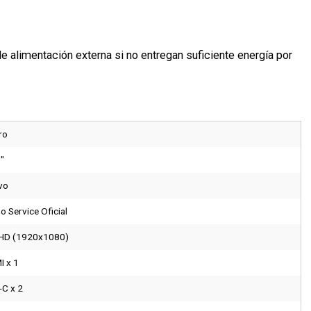
e alimentación externa si no entregan suficiente energía por
ro
"
vo
o Service Oficial
l HD (1920x1080)
I x 1
-C x 2