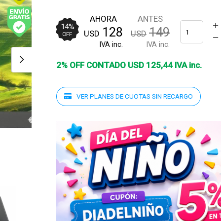
AHORA
ANTES
14
%
128
149
USD
USD
Envío
OFF
gratis
IVA inc.
IVA inc.
(Ver
Envíos y
2% OFF CONTADO
USD
125
,
44
IVA inc.
Pagos)
VER PLANES DE CUOTAS SIN RECARGO