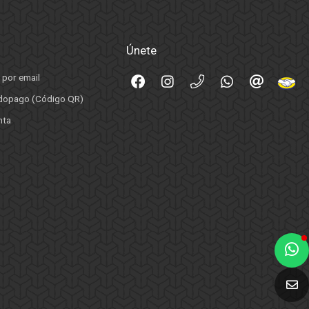
Únete
 por email
opago (Código QR)
nta