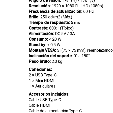
Ángulo de visión:
178° (H) / 170° (V)
Resolución:
1920 × 1080 Full HD (1080p)
Frecuencia de actualización:
60 Hz
Brillo:
250 cd/m2 (Máx.)
Tiempo de respuesta:
5 ms
Contraste:
800:1 (Típico)
Alimentación:
DC 5V / 3A
Consumo:
< 20 W
Stand by:
< 0.5 W
Montaje VESA:
Sí (75 × 75 mm), reemplazando 
Inclinación del soporte:
0° a 180°
Peso bruto:
2.0 kg
Conexiones:
2 × USB Type-C
1 × Mini HDMI
1 × Auriculares
Accesorios incluidos:
Cable USB Type-C
Cable HDMI
Cable de alimentación Type-C