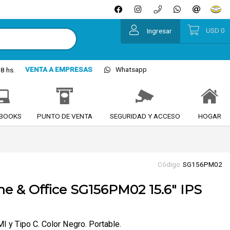
USD
0
Ingresar
VENTA A EMPRESAS
Whatsapp
8 hs.
BOOKS
PUNTO DE VENTA
SEGURIDAD Y ACCESO
HOGAR
Código
SG156PM02
e & Office SG156PM02 15.6" IPS
y Tipo C. Color Negro. Portable.