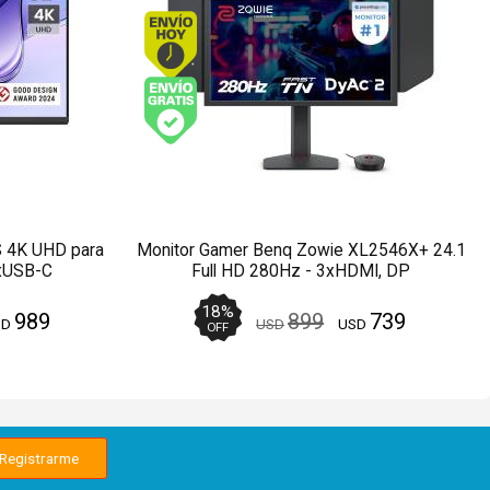
o antes de 13Hs.
Envío hoy. Comprando antes de 13Hs.
víos y Pagos)
Envío gratis (Ver Envíos y Pagos)
 4K UHD para
Monitor Gamer Benq Zowie XL2546X+ 24.1
xUSB-C
Full HD 280Hz - 3xHDMI, DP
18
%
989
899
739
SD
USD
USD
OFF