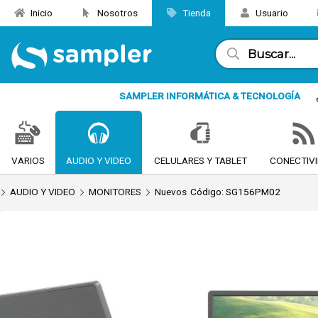
Inicio
Nosotros
Tienda
Usuario
Enviar a email
SAMPLER INFORMÁTICA & TECNOLOGÍA
VARIOS
AUDIO Y VIDEO
CELULARES Y TABLET
CONECTIV
AUDIO Y VIDEO
MONITORES
Nuevos
Código: SG156PM02