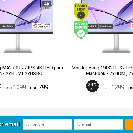
Envío hoy. Comprando antes de 13Hs.
Envío hoy. Comprand
Envío gratis (Ver Envíos y Pagos)
Envío gratis (Ver En
q MA270U 27 IPS 4K UHD para
Monitor Benq MA320U 32 IPS
 - 2xHDMI, 2xUSB-C
MacBook - 2xHDMI, 2
24
%
1099
799
1299
USD
USD
USD
U
OFF
or email