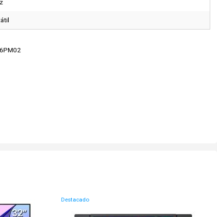
z
átil
56PM02
Destacado