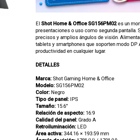
El
Shot Home & Office SG156PM02
es un monit
presentaciones o uso como segunda pantalla. Su
precisos y amplios ángulos de visión. Aliment
tablets y smartphones que soporten modo DP Alt.
productividad en cualquier lugar.
DETALLES
Marca:
Shot Gaming Home & Office
Modelo:
SG156PM02
Color:
Negro
Tipo de panel:
IPS
Tamaño:
15.6"
Relación de aspecto:
16:9
Calidad del panel:
Grado A
Retroiluminación:
LED
Área activa:
344.16 × 193.59 mm