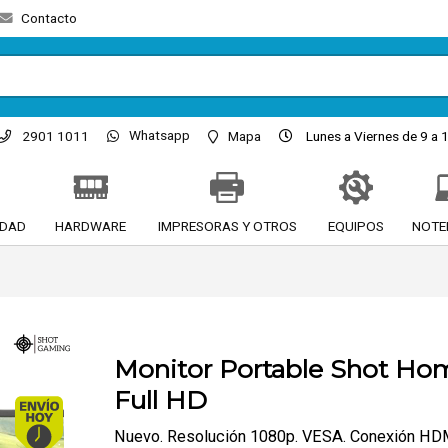
Contacto
Whatsapp
2901 1011
Mapa
Lunes a Viernes de 9 a 1
IDAD
HARDWARE
IMPRESORAS Y OTROS
EQUIPOS
NOTE
Monitor Portable Shot Hom
Full HD
Envío hoy. Comprando antes de 13Hs.
Nuevo. Resolución 1080p. VESA. Conexión HDMI 