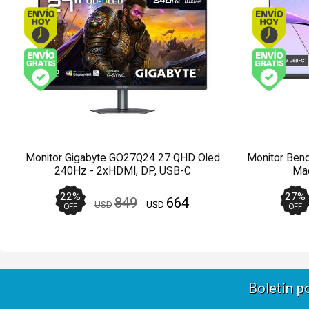
Envío hoy. Comprando antes de 13Hs.
Envío gratis (Ver Envíos y Pagos)
Monitor Gigabyte GO27Q24 27 QHD Oled
Monitor Ben
240Hz - 2xHDMI, DP, USB-C
Mac
22
%
27
%
849
664
USD
USD
OFF
OFF
Boletín p