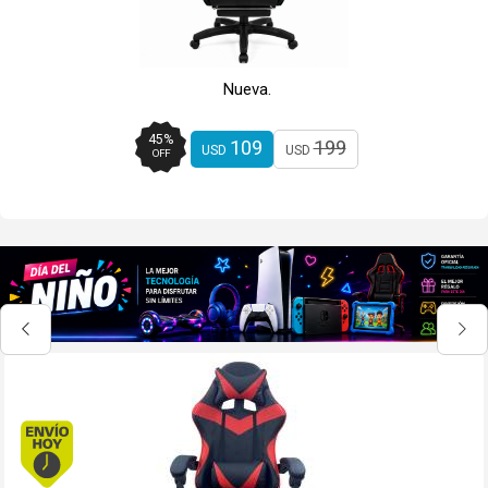
Nueva.
45
%
109
199
USD
USD
OFF
Envío hoy. Comprando antes de 13Hs.