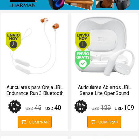
Envío hoy. Comprando antes de 13Hs.
Envío hoy. Comprando
Envío gratis (Ver Enví
Auriculares para Oreja JBL
Auriculares Abiertos JBL
Endurance Run 3 Bluetooth
Sense Lite OpenSound
Blanco - Manos libres
Bluetooth 32Hs Blanco
11
%
16
%
45
40
129
109
USD
USD
USD
USD
OFF
OFF
COMPRAR
COMPRAR