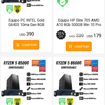
Envío gratis (Ver Enví
Equipo PC INTEL Gold
Equipo HP Elite 705 AMD
G6405 10ma Gen 8GB
A10 8Gb 500GB Win 10 Pro
256GB SSD (Configurable)
(Configurable)
390
25
%
USD
239
179
USD
USD
OFF
COMPRAR
COMPRAR