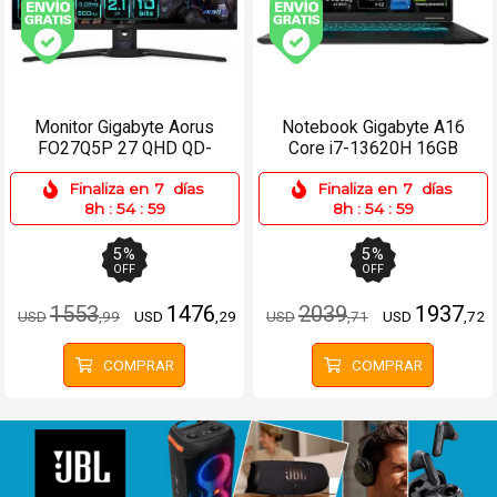
Envío gratis (Ver Envíos y Pagos)
Envío gratis (Ver Enví
Monitor Gigabyte Aorus
Notebook Gigabyte A16
FO27Q5P 27 QHD QD-
Core i7-13620H 16GB
OLED 500Hz 0.03ms
512SSD RTX5050 8GB
Finaliza en
7
días
Finaliza en
7
días
8h
:
54
:
59
8h
:
54
:
59
5
%
5
%
OFF
OFF
1553
1476
2039
1937
USD
,99
USD
,29
USD
,71
USD
,72
COMPRAR
COMPRAR