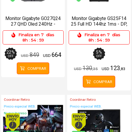
Envío gratis (Ver Envíos y Pagos)
Envío gratis (Ver Enví
Monitor Gigabyte GO27Q24
Monitor Gigabyte GS25F14
27 QHD Oled 240Hz -
25 Full HD 144hz 1ms - DP,
2xHDMI, DP, USB-C
HDMI
Finaliza en
7
días
Finaliza en
7
días
8h
:
54
:
59
8h
:
54
:
59
22
%
5
%
849
664
USD
USD
OFF
OFF
130
123
COMPRAR
USD
,35
USD
,83
COMPRAR
Coordinar Retiro
Coordinar Retiro
Precio especial WEB.
Precio especial WEB.
Nuevo Ingreso
Envío hoy. Comprando antes de 13Hs.
Envío hoy. Comprando