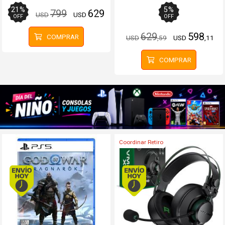
21
%
5
%
799
629
USD
USD
OFF
OFF
629
598
COMPRAR
USD
,59
USD
,11
COMPRAR
Coordinar Retiro
Envío hoy. Comprando antes de 13Hs.
Envío hoy. Comprando