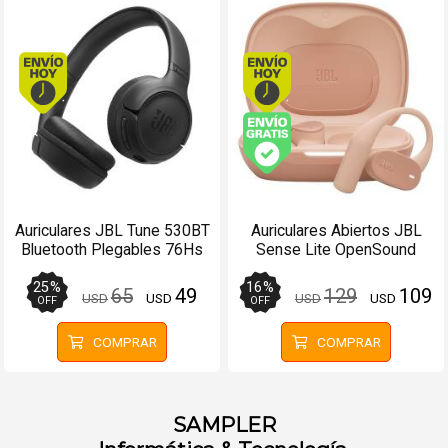
Envío hoy. Comprando antes de 13Hs.
Envío hoy. Comprando
Envío gratis (Ver Enví
Auriculares JBL Tune 530BT
Auriculares Abiertos JBL
Bluetooth Plegables 76Hs
Sense Lite OpenSound
Negro - Manos libres
Bluetooth 32Hs Beige
25
%
16
%
65
49
129
109
USD
USD
USD
USD
OFF
OFF
COMPRAR
COMPRAR
SAMPLER