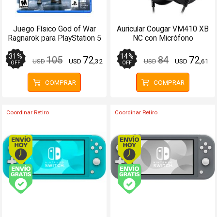
Juego Físico God of War
Auricular Cougar VM410 XB
Ragnarok para PlayStation 5
NC con Micrófono
PCConsolas
31
%
14
%
105
72
84
72
USD
USD
,32
USD
USD
,61
OFF
OFF
COMPRAR
COMPRAR
Coordinar Retiro
Coordinar Retiro
Envío hoy. Comprando antes de 13Hs.
Envío hoy. Comprando
Envío gratis (Ver Envíos y Pagos)
Envío gratis (Ver Enví