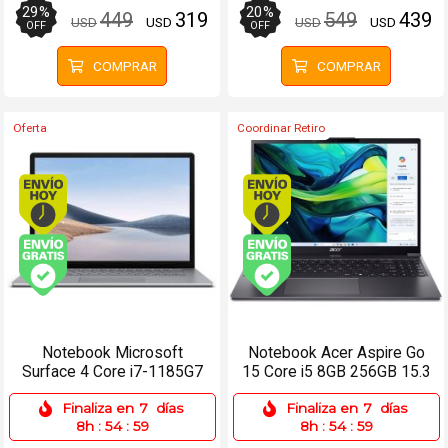
29
%
20
%
449
319
549
439
USD
USD
USD
USD
OFF
OFF
COMPRAR
COMPRAR
Oferta
Coordinar Retiro
Envío hoy. Comprando antes de 13Hs.
Envío hoy. Comprando
Envío gratis (Ver Envíos y Pagos)
Envío gratis (Ver Enví
Notebook Microsoft
Notebook Acer Aspire Go
Surface 4 Core i7-1185G7
15 Core i5 8GB 256GB 15.3
16GB 256SSD 15 Táctil
FHD+ Win 11
Finaliza en
7
días
Finaliza en
7
días
8h
:
54
:
59
8h
:
54
:
59