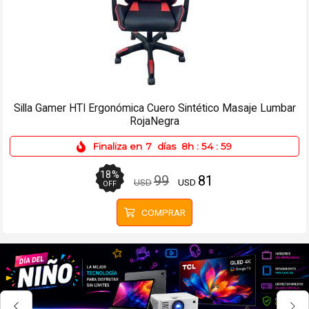
Silla Gamer HTI Ergonómica Cuero Sintético Masaje Lumbar
RojaNegra
Finaliza en
7
días
8h
:
54
:
59
18
%
99
81
USD
USD
OFF
COMPRAR