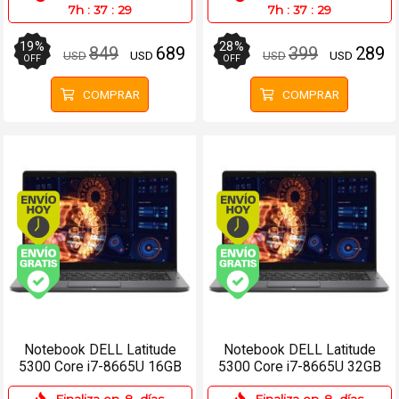
7h
:
37
:
29
7h
:
37
:
29
19
%
28
%
849
689
399
289
USD
USD
USD
USD
OFF
OFF
COMPRAR
COMPRAR
Envío hoy. Comprando antes de 13Hs.
Envío hoy. Comprando
Envío gratis (Ver Envíos y Pagos)
Envío gratis (Ver Enví
Notebook DELL Latitude
Notebook DELL Latitude
5300 Core i7-8665U 16GB
5300 Core i7-8665U 32GB
256SSD 13.3 W11 Pro
512SSD 13.3 W11 Pro
Finaliza en
8
días
Finaliza en
8
días