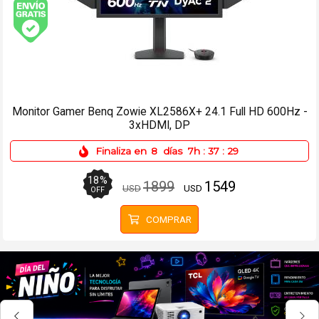
Envío gratis (Ver Envíos y Pagos)
Escritorio Eléctrico Regulable Botones Programables 100cm
Blanco
Finaliza en
8
días
7h
:
37
:
29
29
%
224
159
USD
USD
OFF
COMPRAR