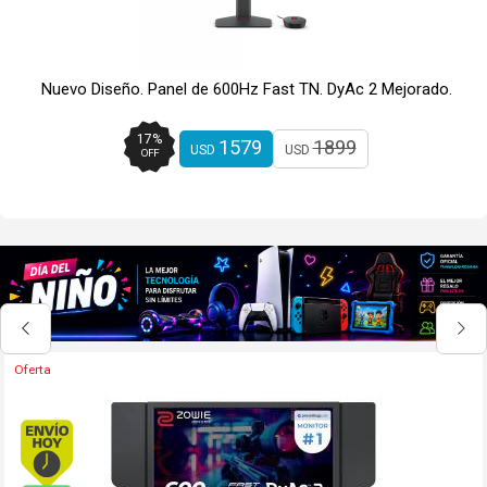
Nuevo Diseño. Panel de 600Hz Fast TN. DyAc 2 Mejorado.
17
%
1579
1899
USD
USD
OFF
Envío hoy. Comprando antes de 13Hs.