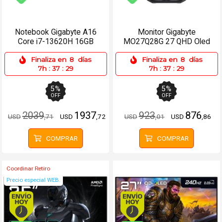
Envío gratis (Ver Envíos y Pagos)
Envío gratis (Ver Enví
Notebook Gigabyte A16
Monitor Gigabyte
Core i7-13620H 16GB
MO27Q28G 27 QHD Oled
512SSD RTX5050 8GB
280Hz - 2xHDMI, DP, USB-
Finaliza en
8
días
Finaliza en
8
días
C
7h
:
37
:
29
7h
:
37
:
29
5
%
5
%
OFF
OFF
2039
1937
923
876
USD
,71
USD
,72
USD
,01
USD
,86
COMPRAR
COMPRAR
Coordinar Retiro
Precio especial WEB.
Envío hoy. Comprando antes de 13Hs.
Envío hoy. Comprando