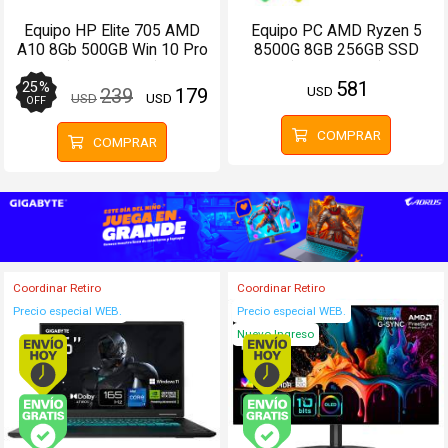
Equipo HP Elite 705 AMD
Equipo PC AMD Ryzen 5
A10 8Gb 500GB Win 10 Pro
8500G 8GB 256GB SSD
(Configurable)
(Configurable)
581
25
%
USD
239
179
USD
USD
OFF
COMPRAR
COMPRAR
Coordinar Retiro
Coordinar Retiro
Precio especial WEB.
Precio especial WEB.
Nuevo Ingreso
Envío hoy. Comprando antes de 13Hs.
Envío hoy. Comprando