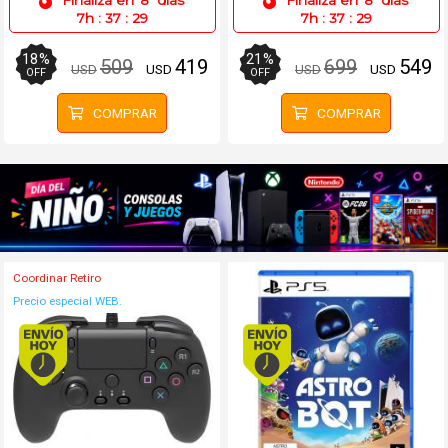
7h
:
37
:
29
7h
:
37
:
29
18
%
21
%
509
419
699
549
USD
USD
USD
USD
OFF
OFF
COMPRAR
COMPRAR
Coordinar Retiro
Precio especial WEB.
Envío hoy. Comprando antes de 13Hs.
Envío hoy. Comprando