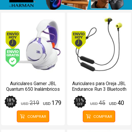
Envío hoy. Comprando antes de 13Hs.
Envío hoy. Comprando
Envío gratis (Ver Envíos y Pagos)
Auriculares Gamer JBL
Auriculares para Oreja JBL
Quantum 650 Inalámbricos
Endurance Run 3 Bluetooth
con Micrófono
Negro - Manos libres
18
%
11
%
219
179
45
40
USD
USD
USD
USD
OFF
OFF
COMPRAR
COMPRAR