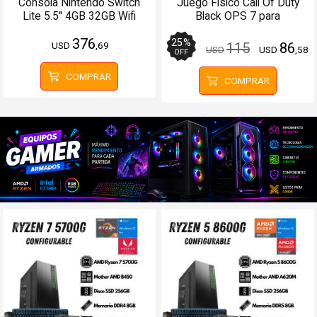
Consola Nintendo Switch
Juego Físico Call Of Duty
Lite 5.5'' 4GB 32GB Wifi
Black OPS 7 para
Bluetooth Rosado
PlayStation 5
376
25
%
USD
,69
115
86
USD
USD
,58
OFF
COMPRAR
COMPRAR