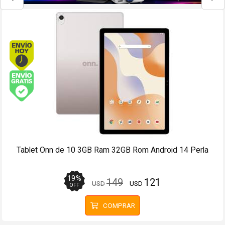
Coordinar Retiro
Envío hoy. Comprando antes de 13Hs.
Envío gratis (Ver Envíos y Pagos)
Televisor OLED Smart TV Philips 65OLED707 65 4K
Ambilight - 3 USB, 4 HDMI
7
%
3199
2979
USD
USD
OFF
COMPRAR