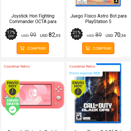
Joystick Hori Fighting
Juego Físico Astro Bot para
Commander OCTA para
PlayStation 5
PS5PS4PC Cableado
17
%
21
%
99
82
89
70
USD
USD
,35
USD
USD
,36
OFF
OFF
COMPRAR
COMPRAR
Coordinar Retiro
Coordinar Retiro
Precio especial WEB.
Envío hoy. Comprando antes de 13Hs.
Envío hoy. Comprando
Envío gratis (Ver Envíos y Pagos)