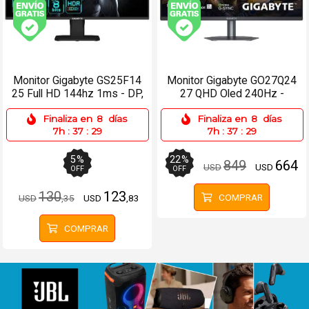
Envío gratis (Ver Envíos y Pagos)
Envío gratis (Ver Enví
Monitor Gigabyte GS25F14
Monitor Gigabyte GO27Q24
25 Full HD 144hz 1ms - DP,
27 QHD Oled 240Hz -
HDMI
2xHDMI, DP, USB-C
Finaliza en
8
días
Finaliza en
8
días
7h
:
37
:
29
7h
:
37
:
29
5
%
22
%
849
664
USD
USD
OFF
OFF
130
123
COMPRAR
USD
,35
USD
,83
COMPRAR