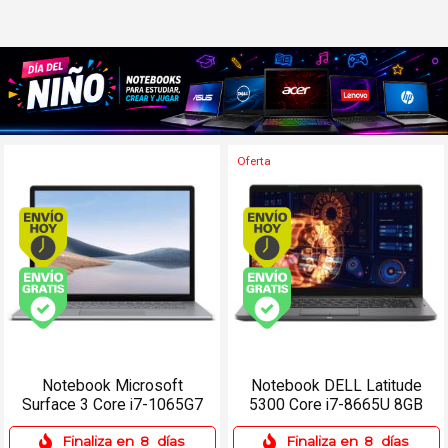
Oferta
Envío hoy. Comprando antes de 13Hs.
Envío hoy. Comprando
Envío gratis (Ver Envíos y Pagos)
Envío gratis (Ver Enví
Notebook Microsoft
Notebook DELL Latitude
Surface 3 Core i7-1065G7
5300 Core i7-8665U 8GB
16GB 256SSD 15 Táctil
256SSD 13.3 W11 Pro
Finaliza en
8
días
Finaliza en
8
días