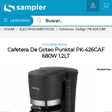
Enviar a email
MI COMPRA
CATEGORÍAS
HOGAR
ELECTRODOMÉSTICOS
Cafeteras
Código: PK-426 CAF
Coordinar Retiro
Cafetera De Goteo Punktal PK-426CAF
680W 1.2LT
nvío hoy. Comprando antes de 13Hs.