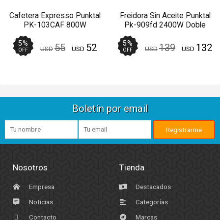
Cafetera Expresso Punktal
Freidora Sin Aceite Punktal
PK-103CAF 800W
Pk-909fd 2400W Doble
Espumador Negro
Cesto Digital 9L
5
%
5
%
55
52
139
132
USD
USD
USD
USD
OFF
OFF
Boletín por email
Nosotros
Tienda
Empresa
Destacados
Noticias
Categorías
Contacto
Marcas