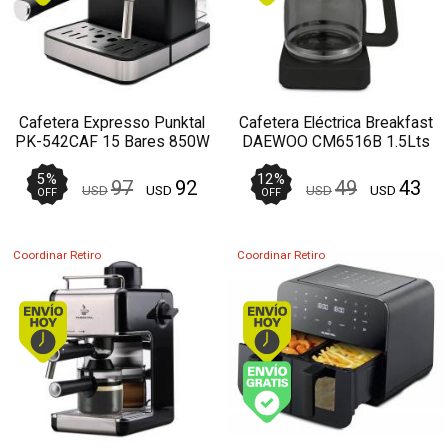
Cafetera Expresso Punktal
Cafetera Eléctrica Breakfast
PK-542CAF 15 Bares 850W
DAEWOO CM6516B 1.5Lts
1.6L Vaporizador Acero
12 Tazas
Inoxidable
5
%
12
%
97
92
49
43
USD
USD
USD
USD
OFF
OFF
Coordinar Retiro
Coordinar Retiro
Envío hoy. Comprando antes de 13Hs.
Envío hoy. Comprando
Envío gratis (Ver Enví