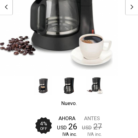
Nuevo.
AHORA
ANTES
4
%
26
27
USD
USD
OFF
IVA inc.
IVA inc.