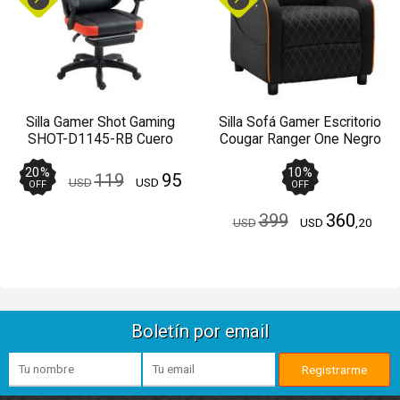
Silla Gamer Shot Gaming
Silla Sofá Gamer Escritorio
SHOT-D1145-RB Cuero
Cougar Ranger One Negro
Ergonómica
20
%
10
%
119
95
USD
USD
OFF
OFF
399
360
USD
USD
,20
Boletín por email