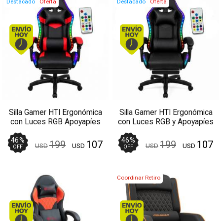
Destacado
Oferta
Destacado
Oferta
Envío hoy. Comprando antes de 13Hs.
Envío hoy. Comprando
Silla Gamer HTI Ergonómica
Silla Gamer HTI Ergonómica
con Luces RGB Apoyapíes
con Luces RGB y Apoyapíes
RojaNegra
Negra
46
%
46
%
199
107
199
107
USD
USD
USD
USD
OFF
OFF
Coordinar Retiro
Envío hoy. Comprando antes de 13Hs.
Envío hoy. Comprando