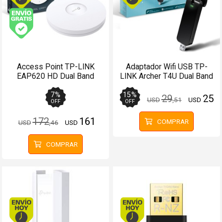
Envío gratis (Ver Envíos y Pagos)
Access Point TP-LINK
Adaptador Wifi USB TP-
EAP620 HD Dual Band
LINK Archer T4U Dual Band
AX1800 WiFi 6 Omada
AC1300
Mesh
7
%
15
%
29
25
USD
,51
USD
OFF
OFF
172
161
COMPRAR
USD
,46
USD
COMPRAR
Envío hoy. Comprando antes de 13Hs.
Envío hoy. Comprando