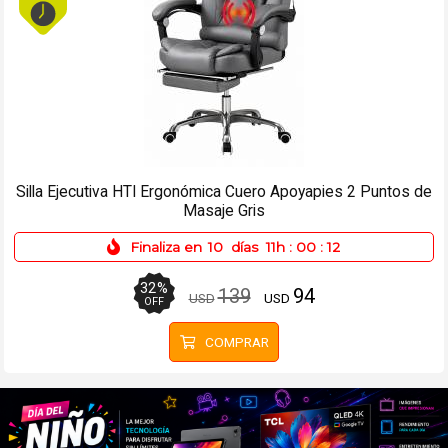
Tarjeta de Video Arktek GT730 4 GB DDR3
Finaliza en
10
días
11h
:
00
:
12
22
%
95
74
USD
USD
OFF
COMPRAR