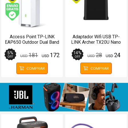
Envío gratis (Ver Envíos y Pagos)
Access Point TP-LINK
Adaptador Wifi USB TP-
EAP650 Outdoor Dual Band
LINK Archer TX20U Nano
AX3000 Omnidireccional
Dual Band AX1800
5
%
14
%
181
172
28
24
USD
USD
USD
USD
OFF
OFF
COMPRAR
COMPRAR