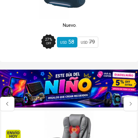
Nuevo.
27
%
58
79
USD
USD
OFF
Envío hoy. Comprando antes de 13Hs.