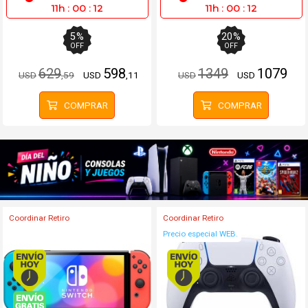
11h
:
00
:
12
11h
:
00
:
12
5
%
20
%
OFF
OFF
629
598
1349
1079
USD
,59
USD
,11
USD
USD
COMPRAR
COMPRAR
Coordinar Retiro
Coordinar Retiro
Precio especial WEB.
Envío hoy. Comprando antes de 13Hs.
Envío hoy. Comprando