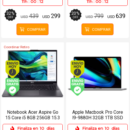
11h
:
00
:
12
11h
:
00
:
12
32
%
20
%
439
299
799
639
USD
USD
USD
USD
OFF
OFF
COMPRAR
COMPRAR
Coordinar Retiro
Envío hoy. Comprando antes de 13Hs.
Envío hoy. Comprando
Envío gratis (Ver Envíos y Pagos)
Envío gratis (Ver Enví
Notebook Acer Aspire Go
Apple Macbook Pro Core
15 Core i5 8GB 256GB 15.3
I9-9880H 32GB 1TB SSD
FHD+ Win 11
SSD 16 5500M
Finaliza en
10
días
Finaliza en
10
días