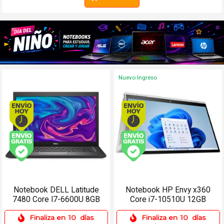
Nuevo Ingreso
Envío hoy. Comprando antes de 13Hs.
Envío hoy. Comprando
Envío gratis (Ver Envíos y Pagos)
Envío gratis (Ver Enví
Notebook DELL Latitude
Notebook HP Envy x360
7480 Core I7-6600U 8GB
Core i7-10510U 12GB
512SSD 14 Win 11 Pro
256SSD 15.6 FHD Táctil
Finaliza en
10
días
Finaliza en
10
días