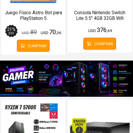
Juego Físico Astro Bot para
Consola Nintendo Switch
PlayStation 5
Lite 5.5'' 4GB 32GB Wifi
Bluetooth Rosado
376
21
%
USD
,69
89
70
USD
USD
,36
OFF
COMPRAR
COMPRAR
Envío hoy. Comprando