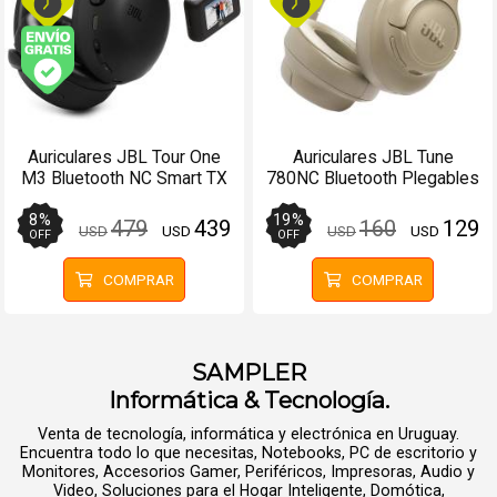
Envío gratis (Ver Envíos y Pagos)
Auriculares JBL Tour One
Auriculares JBL Tune
M3 Bluetooth NC Smart TX
780NC Bluetooth Plegables
70Hs Negro
76Hs Beige - Manos libres
8
%
19
%
479
439
160
129
USD
USD
USD
USD
OFF
OFF
COMPRAR
COMPRAR
SAMPLER
Informática & Tecnología.
Venta de tecnología, informática y electrónica en Uruguay.
Encuentra todo lo que necesitas, Notebooks, PC de escritorio y
Monitores, Accesorios Gamer, Periféricos, Impresoras, Audio y
Video, Soluciones para el Hogar Inteligente, Domótica,