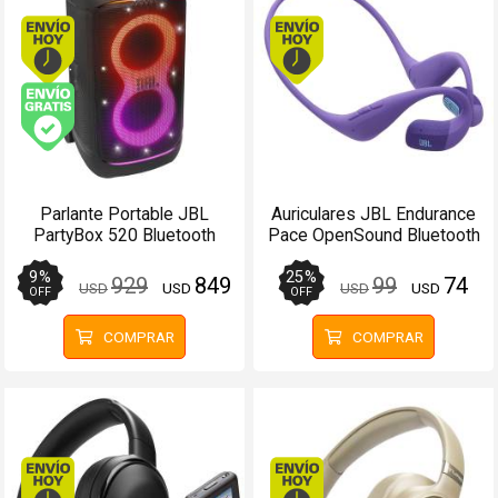
Envío hoy. Comprando antes de 13Hs.
Envío hoy. Comprando
Envío gratis (Ver Envíos y Pagos)
Parlante Portable JBL
Auriculares JBL Endurance
PartyBox 520 Bluetooth
Pace OpenSound Bluetooth
400W con Batería
10Hs Púrpura - Manos
libres
9
%
25
%
929
849
99
74
USD
USD
USD
USD
OFF
OFF
COMPRAR
COMPRAR
Envío hoy. Comprando antes de 13Hs.
Envío hoy. Comprando