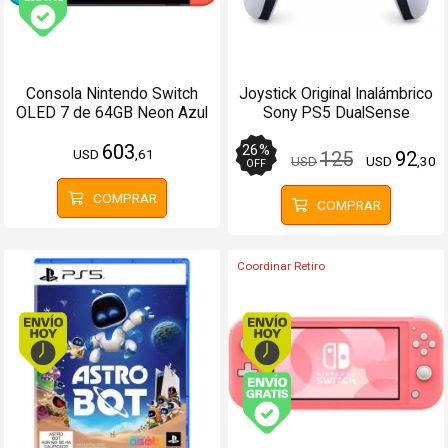
Envío gratis (Ver Envíos y Pagos)
Consola Nintendo Switch
Joystick Original Inalámbrico
OLED 7 de 64GB Neon Azul
Sony PS5 DualSense
y Rojo
Blanco
603
26
%
USD
,61
125
92
USD
USD
,30
OFF
COMPRAR
COMPRAR
Coordinar Retiro
Envío hoy. Comprando antes de 13Hs.
Envío hoy. Comprando
Envío gratis (Ver Enví