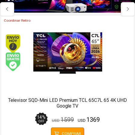
Coordinar Retiro
Envío hoy. Comprando antes de 13Hs.
Envío gratis (Ver Envíos y Pagos)
Televisor QLED Smart TV TCL 85P7L 85 4K UHD Google TV
9
%
1849
1679
USD
USD
OFF
COMPRAR