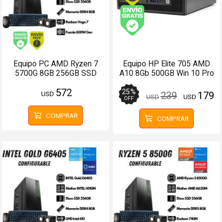
Envío gratis (Ver Enví
Equipo PC AMD Ryzen 7
Equipo HP Elite 705 AMD
5700G 8GB 256GB SSD
A10 8Gb 500GB Win 10 Pro
(Configurable)
(Configurable)
572
25
%
USD
239
179
USD
USD
OFF
COMPRAR
COMPRAR