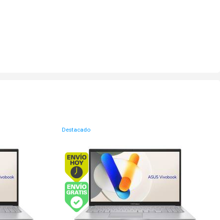
Destacado
o antes de 13Hs.
Envío hoy. Comprando antes de 13Hs.
víos y Pagos)
Envío gratis (Ver Envíos y Pagos)