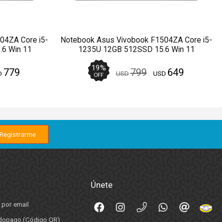
04ZA Core i5-
Notebook Asus Vivobook F1504ZA Core i5-
6 Win 11
1235U 12GB 512SSD 15.6 Win 11
19
%
779
799
649
D
USD
USD
OFF
Únete
 por email
opago (Código QR)