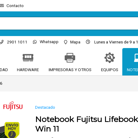
Contacto
Whatsapp
2901 1011
Mapa
Lunes a Viernes de 9 a 1
IDAD
HARDWARE
IMPRESORAS Y OTROS
EQUIPOS
NOTE
56
Destacado
Notebook Fujitsu Lifebook
Envío hoy. Comprando antes de 13Hs.
Win 11