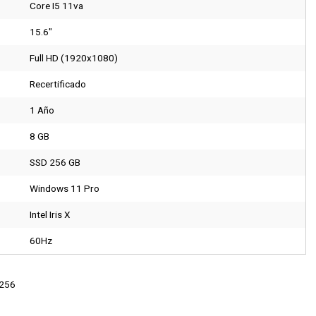
Core I5 11va
15.6"
Full HD (1920x1080)
Recertificado
1 Año
8 GB
SSD 256 GB
Windows 11 Pro
Intel Iris X
60Hz
-256