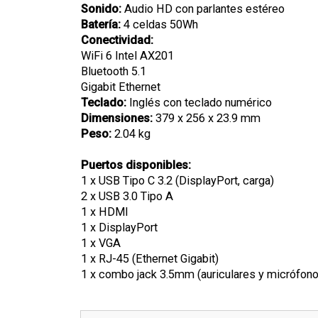
Sonido:
Audio HD con parlantes estéreo
Batería:
4 celdas 50Wh
Conectividad:
WiFi 6 Intel AX201
Bluetooth 5.1
Gigabit Ethernet
Teclado:
Inglés con teclado numérico
Dimensiones:
379 x 256 x 23.9 mm
Peso:
2.04 kg
Puertos disponibles:
1 x USB Tipo C 3.2 (DisplayPort, carga)
2 x USB 3.0 Tipo A
1 x HDMI
1 x DisplayPort
1 x VGA
1 x RJ-45 (Ethernet Gigabit)
1 x combo jack 3.5mm (auriculares y micrófono