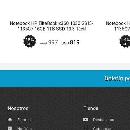
Notebook HP EliteBook x360 1030 G8 i5-
Notebook H
1135G7 16GB 1TB SSD 13.3 Táctil
1135G7 
18
%
24
%
997
819
USD
USD
OFF
OFF
Boletín p
Nosotros
Tienda
Empresa
Destacados
Noticias
Categorías