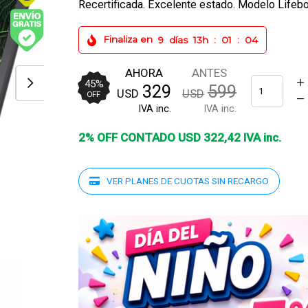
Recertificada. Excelente estado. Modelo Lifeb
Finaliza en
9
días
13h
:
01
:
03
Envío
gratis
(Ver
AHORA
ANTES
Envíos y
45
%
329
599
USD
USD
Pagos)
OFF
IVA inc.
IVA inc.
2% OFF CONTADO
USD
322
,
42
IVA inc.
VER PLANES DE CUOTAS SIN RECARGO