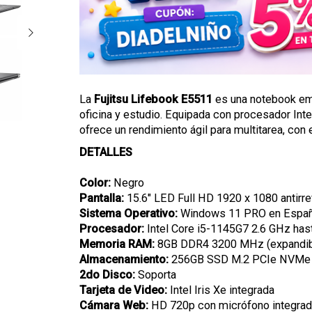
La
Fujitsu Lifebook E5511
es una notebook empr
oficina y estudio. Equipada con procesador In
ofrece un rendimiento ágil para multitarea, co
DETALLES
Color:
Negro
Pantalla:
15.6" LED Full HD 1920 x 1080 antirre
Sistema Operativo:
Windows 11 PRO en Españ
Procesador:
Intel Core i5-1145G7 2.6 GHz hast
Memoria RAM:
8GB DDR4 3200 MHz (expandib
Almacenamiento:
256GB SSD M.2 PCIe NVMe
2do Disco:
Soporta
Tarjeta de Video:
Intel Iris Xe integrada
Cámara Web:
HD 720p con micrófono integra