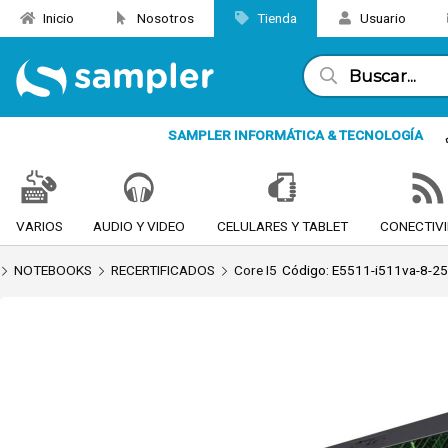
Inicio
Nosotros
Tienda
Usuario
Enviar a email
SAMPLER INFORMÁTICA & TECNOLOGÍA
VARIOS
AUDIO Y VIDEO
CELULARES Y TABLET
CONECTIV
NOTEBOOKS
RECERTIFICADOS
Core I5
Código: E5511-i511va-8-2