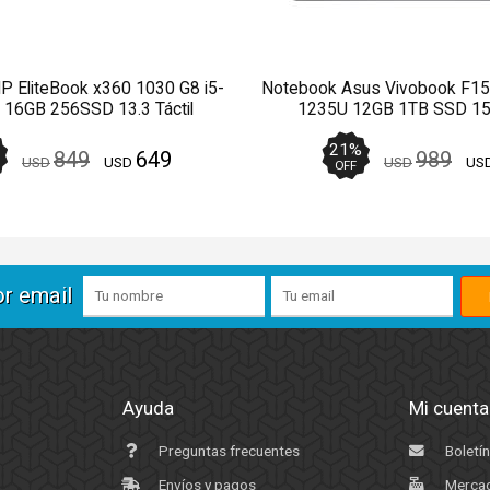
P EliteBook x360 1030 G8 i5-
Notebook Asus Vivobook F15
16GB 256SSD 13.3 Táctil
1235U 12GB 1TB SSD 15.
21
%
849
649
989
USD
USD
USD
US
OFF
or email
Ayuda
Mi cuenta
Preguntas frecuentes
Boletín
Envíos y pagos
Mercad