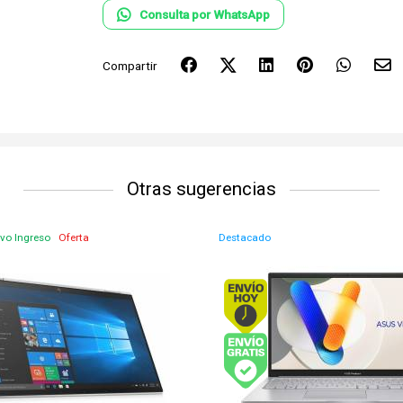
Consulta por WhatsApp
Compartir
Otras sugerencias
vo Ingreso
Oferta
Destacado
Envío hoy. Comprando antes de 13Hs.
Envío hoy. Comprand
Envío gratis (Ver Envíos y Pagos)
Envío gratis (Ver En