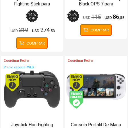
Fighting Stick para
Black OPS 7 para
PS5PS4PC Cableado
PlayStation 5
14
%
25
%
115
86
USD
USD
,58
OFF
OFF
319
274
COMPRAR
USD
USD
,53
COMPRAR
Coordinar Retiro
Coordinar Retiro
Precio especial WEB.
Envío hoy. Comprando antes de 13Hs.
Envío hoy. Comprando
Envío gratis (Ver Enví
Joystick Hori Fighting
Consola Portátil De Mano