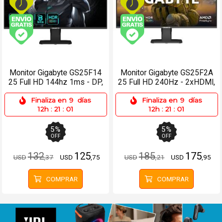
Envío gratis (Ver Envíos y Pagos)
Envío gratis (Ver Enví
Monitor Gigabyte GS25F14
Monitor Gigabyte GS25F2A
25 Full HD 144hz 1ms - DP,
25 Full HD 240Hz - 2xHDMI,
HDMI
DP
Finaliza en
9
días
Finaliza en
9
días
12h
:
21
:
01
12h
:
21
:
01
5
%
5
%
OFF
OFF
132
125
185
175
USD
,37
USD
,75
USD
,21
USD
,95
COMPRAR
COMPRAR