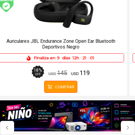
Mochila Lenovo B210 hasta 15.6 Color Gris Oscuro
Finaliza en
9
días
12h
:
21
:
01
44
%
34
19
USD
USD
OFF
COMPRAR