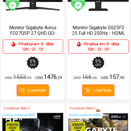
Envío gratis (Ver Envíos y Pagos)
Envío gratis (Ver Enví
Monitor Gigabyte Aorus
Monitor Gigabyte GS25F2
FO27Q5P 27 QHD QD-
25 Full HD 200Hz - HDMI,
OLED 500Hz 0.03ms
2xDP
Finaliza en
9
días
Finaliza en
9
días
12h
:
21
:
01
12h
:
21
:
01
5
%
5
%
OFF
OFF
1553
1476
166
157
USD
,99
USD
,29
USD
,26
USD
,95
COMPRAR
COMPRAR
Coordinar Retiro
Coordinar Retiro
Precio especial WEB.
Precio especial WEB.
Envío hoy. Comprando antes de 13Hs.
Envío hoy. Comprando