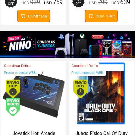
939
759
799
639
USD
USD
USD
USD
OFF
OFF
COMPRAR
COMPRAR
Coordinar Retiro
Coordinar Retiro
Precio especial WEB.
Precio especial WEB.
Envío hoy. Comprando antes de 13Hs.
Envío hoy. Comprando
Envío gratis (Ver Envíos y Pagos)
Joystick Hori Arcade
Juego Físico Call Of Duty