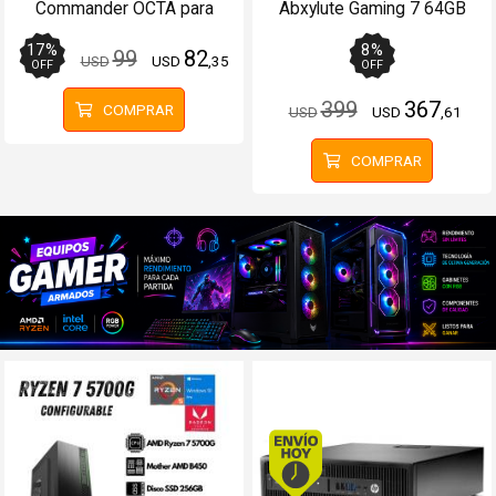
Commander OCTA para
Abxylute Gaming 7 64GB
PS5PS4PC Cableado
Android 12
17
%
8
%
99
82
USD
USD
,35
OFF
OFF
399
367
COMPRAR
USD
USD
,61
COMPRAR
Envío hoy. Comprando