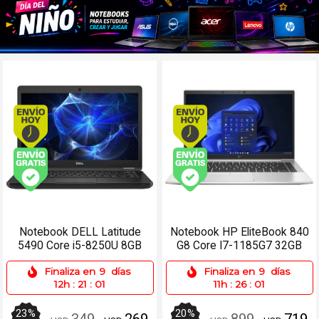
Envío hoy. Comprando antes de 13Hs.
Envío hoy. Comprando
Envío gratis (Ver Envíos y Pagos)
Envío gratis (Ver Enví
Notebook DELL Latitude
Notebook HP EliteBook 840
5490 Core i5-8250U 8GB
G8 Core I7-1185G7 32GB
256SSD 14 Win 11 Pro
256SSD 14 Win 11 Pro
Finaliza en
9
días
Finaliza en
9
días
12h
:
21
:
01
11h
:
26
:
01
23
%
20
%