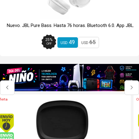
Nuevo. JBL Pure Bass. Hasta 76 horas. Bluetooth 6.0. App JBL.
25
%
49
65
USD
USD
OFF
Oferta
Envío hoy. Comprando antes de 13Hs.