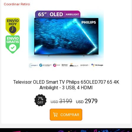
Coordinar Retiro
Envío hoy. Comprando antes de 13Hs.
Envío gratis (Ver Envíos y Pagos)
Televisor SQD-Mini LED Premium TCL 65C7L 65 4K UHD
Google TV
14
%
1599
1369
USD
USD
OFF
COMPRAR