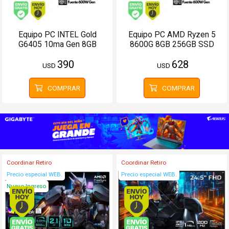
Equipo PC INTEL Gold
Equipo PC AMD Ryzen 5
G6405 10ma Gen 8GB
8600G 8GB 256GB SSD
256GB SSD (Configurable)
(Configurable)
390
628
USD
USD
COMPRAR
COMPRAR
Coordinar Retiro
Coordinar Retiro
Precio especial WEB.
Precio especial WEB.
Nuevo Ingreso
Envío hoy. Comprando antes de 13Hs.
Envío hoy. Comprando