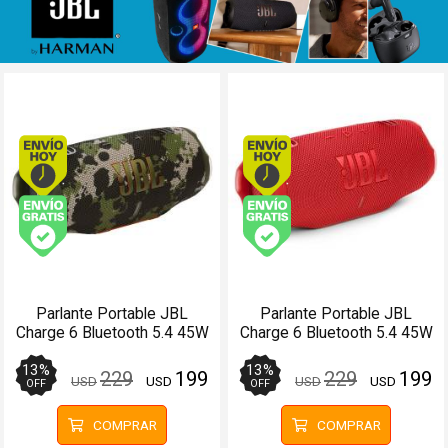
Envío hoy. Comprando antes de 13Hs.
Envío hoy. Comprando
Envío gratis (Ver Envíos y Pagos)
Envío gratis (Ver Enví
Parlante Portable JBL
Parlante Portable JBL
Charge 6 Bluetooth 5.4 45W
Charge 6 Bluetooth 5.4 45W
28 Horas Auracast
28 Horas Auracast Rojo
Camuflado
13
%
13
%
229
199
229
199
USD
USD
USD
USD
OFF
OFF
COMPRAR
COMPRAR