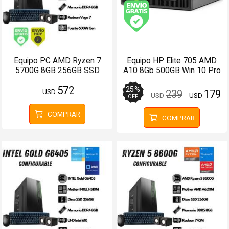
Envío gratis (Ver Enví
Equipo PC AMD Ryzen 7
Equipo HP Elite 705 AMD
5700G 8GB 256GB SSD
A10 8Gb 500GB Win 10 Pro
(Configurable)
(Configurable)
572
25
%
USD
239
179
USD
USD
OFF
COMPRAR
COMPRAR