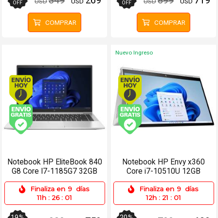
349
269
899
719
USD
USD
USD
USD
OFF
OFF
COMPRAR
COMPRAR
Nuevo Ingreso
Envío hoy. Comprando antes de 13Hs.
Envío hoy. Comprando
Envío gratis (Ver Envíos y Pagos)
Envío gratis (Ver Enví
Notebook HP EliteBook 840
Notebook HP Envy x360
G8 Core I7-1185G7 32GB
Core i7-10510U 12GB
512SSD 14 Win 11 Pro
256SSD 15.6 FHD Táctil
Finaliza en
9
días
Finaliza en
9
días
11h
:
26
:
01
12h
:
21
:
01
19
%
20
%