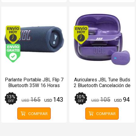
Envío hoy. Comprando antes de 13Hs.
Envío hoy. Comprando
Envío gratis (Ver Envíos y Pagos)
Parlante Portable JBL Flip 7
Auriculares JBL Tune Buds
Bluetooth 35W 16 Horas
2 Bluetooth Cancelación de
Auracast Azul
Ruido Púrpura - Manos
Libres
13
%
10
%
165
143
105
94
USD
USD
USD
USD
OFF
OFF
COMPRAR
COMPRAR