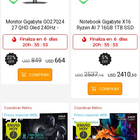
Envío gratis (Ver Envíos y Pagos)
Envío gratis (Ver Enví
Monitor Gigabyte GO27Q24
Notebook Gigabyte X16
27 QHD Oled 240Hz -
Ryzen AI 7 16GB 1TB SSD
2xHDMI, DP, USB-C
RTX5060 8GB
Finaliza en
6
días
Finaliza en
6
días
20h
:
55
:
53
20h
:
55
:
53
22
%
5
%
849
664
USD
USD
OFF
OFF
2537
2410
COMPRAR
USD
,16
USD
,30
COMPRAR
Coordinar Retiro
Coordinar Retiro
Precio especial WEB.
Precio especial WEB.
Nuevo Ingreso
Envío hoy. Comprando antes de 13Hs.
Envío hoy. Comprando