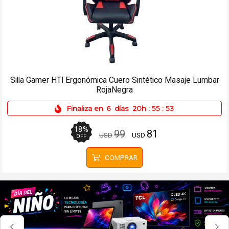
Envío gratis (Ver Envíos y Pagos)
Monitor Gamer Benq Zowie XL2586X+ 24.1 Full HD 600Hz -
3xHDMI, DP
Finaliza en
6
días
20h
:
55
:
53
18
%
1899
1549
USD
USD
OFF
COMPRAR