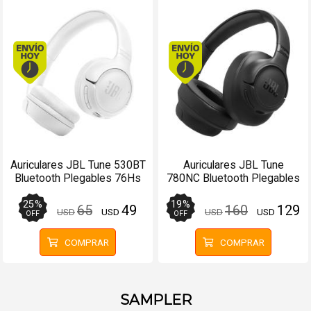
Envío hoy. Comprando antes de 13Hs.
Envío hoy. Comprando
Auriculares JBL Tune 530BT
Auriculares JBL Tune
Bluetooth Plegables 76Hs
780NC Bluetooth Plegables
Blanco - Manos libres
76Hs Negro - Manos libres
25
%
19
%
65
49
160
129
USD
USD
USD
USD
OFF
OFF
COMPRAR
COMPRAR
SAMPLER