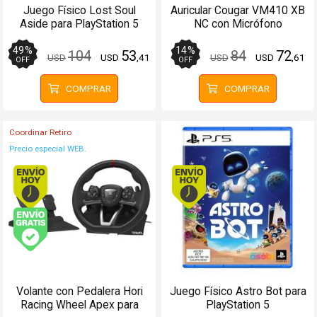
Juego Físico Lost Soul
Auricular Cougar VM410 XB
Aside para PlayStation 5
NC con Micrófono
PCConsolas
49
%
14
%
104
53
84
72
USD
USD
,41
USD
USD
,61
OFF
OFF
COMPRAR
COMPRAR
Coordinar Retiro
Precio especial WEB.
Envío hoy. Comprando antes de 13Hs.
Envío hoy. Comprando
Envío gratis (Ver Envíos y Pagos)
Volante con Pedalera Hori
Juego Físico Astro Bot para
Racing Wheel Apex para
PlayStation 5