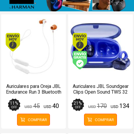
Envío hoy. Comprando antes de 13Hs.
Envío hoy. Comprando
Envío gratis (Ver Enví
Auriculares para Oreja JBL
Auriculares JBL Soundgear
Endurance Run 3 Bluetooth
Clips Open Sound TWS 32
Blanco - Manos libres
Horas Azules
11
%
21
%
45
40
170
134
USD
USD
USD
USD
OFF
OFF
COMPRAR
COMPRAR