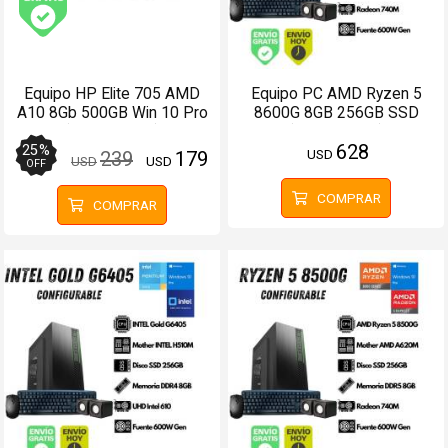
Envío gratis (Ver Envíos y Pagos)
Equipo HP Elite 705 AMD
Equipo PC AMD Ryzen 5
A10 8Gb 500GB Win 10 Pro
8600G 8GB 256GB SSD
(Configurable)
(Configurable)
628
25
%
USD
239
179
USD
USD
OFF
COMPRAR
COMPRAR