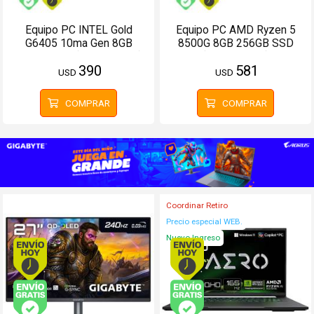
Equipo PC INTEL Gold
Equipo PC AMD Ryzen 5
G6405 10ma Gen 8GB
8500G 8GB 256GB SSD
256GB SSD (Configurable)
(Configurable)
390
581
USD
USD
COMPRAR
COMPRAR
Coordinar Retiro
Precio especial WEB.
Nuevo Ingreso
Envío hoy. Comprando antes de 13Hs.
Envío hoy. Comprando