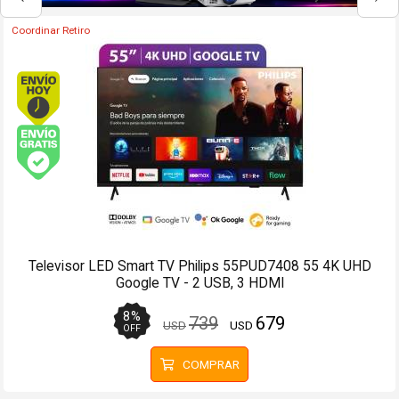
Coordinar Retiro
Envío hoy. Comprando antes de 13Hs.
Envío gratis (Ver Envíos y Pagos)
Televisor LED Smart TV Philips 65PUD7908 65 4K UHD
Ambilight - 2 USB, 4 HDMI
4
%
1199
1149
USD
USD
OFF
COMPRAR