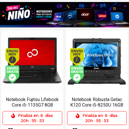
Envío hoy. Comprando antes de 13Hs.
Envío hoy. Comprando
Envío gratis (Ver Envíos y Pagos)
Envío gratis (Ver Enví
Notebook Fujitsu Lifebook
Notebook Robusta Getac
Core i5-1135G7 8GB
K120 Core i5-8250U 16GB
512SSD 15.6 Win 11
256SSD 12.5 Táctil
Finaliza en
6
días
Finaliza en
6
días
20h
:
55
:
53
20h
:
55
:
53