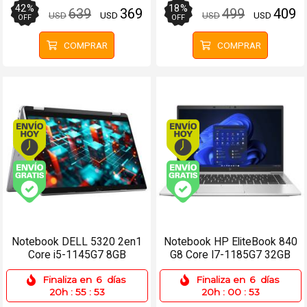
42
%
18
%
639
369
499
409
USD
USD
USD
USD
OFF
OFF
COMPRAR
COMPRAR
Envío hoy. Comprando antes de 13Hs.
Envío hoy. Comprando
Envío gratis (Ver Envíos y Pagos)
Envío gratis (Ver Enví
Notebook DELL 5320 2en1
Notebook HP EliteBook 840
Core i5-1145G7 8GB
G8 Core I7-1185G7 32GB
128SSD 13.3 Táctil
256SSD 14 Win 11 Pro
Finaliza en
6
días
Finaliza en
6
días
20h
:
55
:
53
20h
:
00
:
53