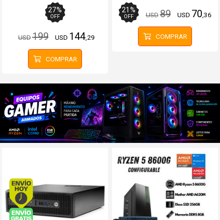
PS5PS4PC
27
%
21
%
89
70
USD
USD
,36
OFF
OFF
199
144
COMPRAR
USD
USD
,29
COMPRAR
Envío hoy. Comprando antes de 13Hs.