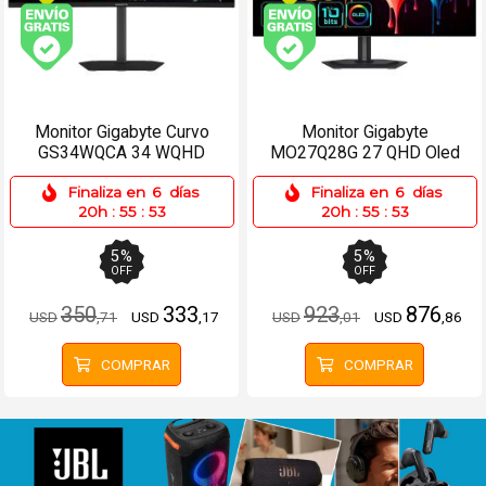
Envío gratis (Ver Envíos y Pagos)
Envío gratis (Ver Enví
Monitor Gigabyte Curvo
Monitor Gigabyte
GS34WQCA 34 WQHD
MO27Q28G 27 QHD Oled
120Hz - HDMIx2, DP
280Hz - 2xHDMI, DP, USB-
Finaliza en
6
días
Finaliza en
6
días
C
20h
:
55
:
53
20h
:
55
:
53
5
%
5
%
OFF
OFF
350
333
923
876
USD
,71
USD
,17
USD
,01
USD
,86
COMPRAR
COMPRAR