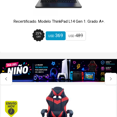
Recertificado. Modelo ThinkPad L14 Gen 1. Grado A+.
25
%
369
489
USD
USD
OFF
Oferta
Envío hoy. Comprando antes de 13Hs.