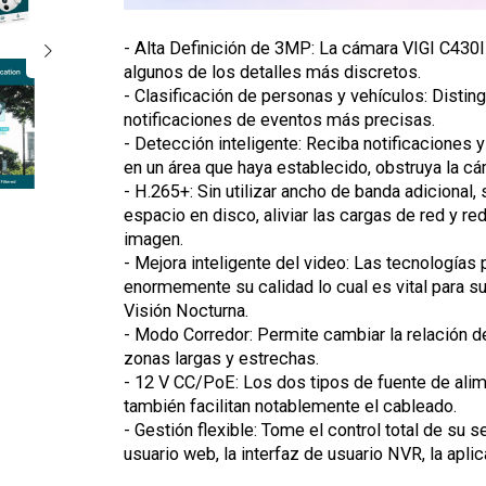
- Alta Definición de 3MP: La cámara VIGI C430I
algunos de los detalles más discretos.
- Clasificación de personas y vehículos: Disti
notificaciones de eventos más precisas.
- Detección inteligente: Reciba notificaciones 
en un área que haya establecido, obstruya la cá
- H.265+: Sin utilizar ancho de banda adicional
espacio en disco, aliviar las cargas de red y re
imagen.
- Mejora inteligente del video: Las tecnologías
enormemente su calidad lo cual es vital para s
Visión Nocturna.
- Modo Corredor: Permite cambiar la relación de
zonas largas y estrechas.
- 12 V CC/PoE: Los dos tipos de fuente de ali
también facilitan notablemente el cableado.
- Gestión flexible: Tome el control total de su 
usuario web, la interfaz de usuario NVR, la apli