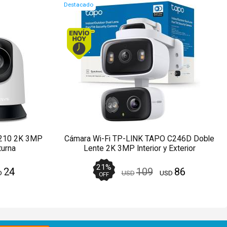
Destacado
o antes de 13Hs.
Envío hoy. Comprando antes de 13Hs.
C210 2K 3MP
Cámara Wi-Fi TP-LINK TAPO C246D Doble
turna
Lente 2K 3MP Interior y Exterior
21
%
24
109
86
D
USD
USD
OFF