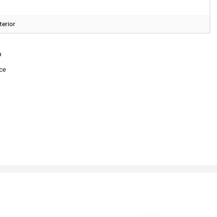
terior
m
ace