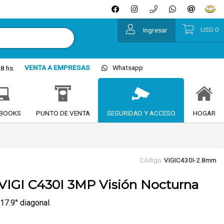
USD
0
Ingresar
VENTA A EMPRESAS
Whatsapp
8 hs.
BOOKS
PUNTO DE VENTA
SEGURIDAD Y ACCESO
HOGAR
Código
VIGIC430I-2.8mm
VIGI C430I 3MP Visión Nocturna
117.9° diagonal.