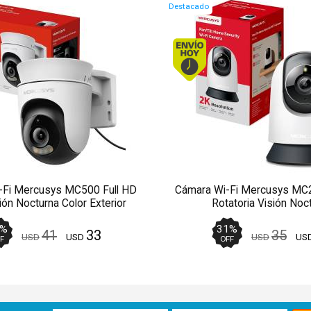
Destacado
Envío hoy. Comprando antes de 13Hs.
Envío hoy. Comprand
-Fi Mercusys MC500 Full HD
Cámara Wi-Fi Mercusys M
ión Nocturna Color Exterior
Rotatoria Visión Noc
%
31
%
41
33
35
USD
USD
USD
US
F
OFF