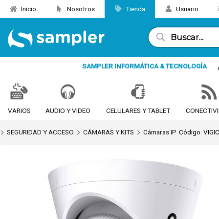
Inicio
Nosotros
Tienda
Usuario
Enviar a email
SAMPLER INFORMÁTICA & TECNOLOGÍA
VARIOS
AUDIO Y VIDEO
CELULARES Y TABLET
CONECTIV
SEGURIDAD Y ACCESO
CÁMARAS Y KITS
Cámaras IP
Código: VIGI