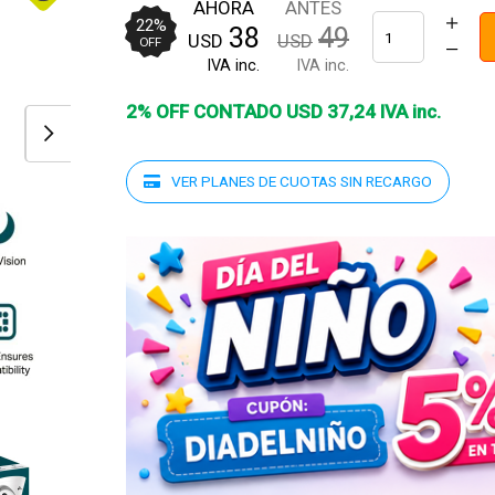
AHORA
ANTES
22
%
38
49
USD
USD
OFF
IVA inc.
IVA inc.
2% OFF CONTADO
USD
37
,
24
IVA inc.
VER PLANES DE CUOTAS SIN RECARGO