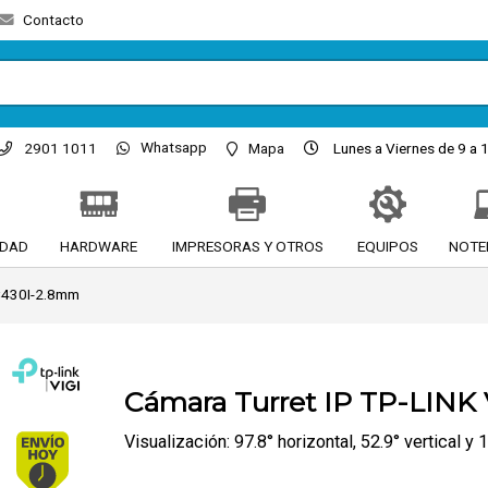
Contacto
Whatsapp
2901 1011
Mapa
Lunes a Viernes de 9 a 1
IDAD
HARDWARE
IMPRESORAS Y OTROS
EQUIPOS
NOTE
C430I-2.8mm
Cámara Turret IP TP-LINK 
Envío hoy. Comprando antes de 13Hs.
Visualización: 97.8° horizontal, 52.9° vertical y 