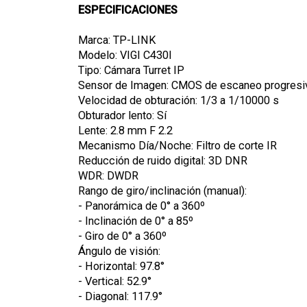
ESPECIFICACIONES
Marca: TP-LINK
Modelo: VIGI C430I
Tipo: Cámara Turret IP
Sensor de Imagen: CMOS de escaneo progresiv
Velocidad de obturación: 1/3 a 1/10000 s
Obturador lento: Sí
Lente: 2.8 mm F 2.2
Mecanismo Día/Noche: Filtro de corte IR
Reducción de ruido digital: 3D DNR
WDR: DWDR
Rango de giro/inclinación (manual):
- Panorámica de 0° a 360º
- Inclinación de 0° a 85º
- Giro de 0° a 360º
Ángulo de visión:
- Horizontal: 97.8°
- Vertical: 52.9°
- Diagonal: 117.9°