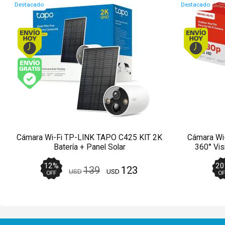
Destacado
Destacado
Envío hoy. Comprando antes de 13Hs.
Envío gratis (Ver Envíos y Pagos)
Cámara Wi-Fi TP-LINK TAPO C425 KIT 2K
Cámara Wi
Batería + Panel Solar
360° Vis
12
%
20
139
123
USD
USD
OFF
OF