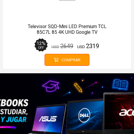
Televisor QD-Mini LED Smart TV TCL 98P8L
98 4K UHD Google TV
11
%
2749
2449
USD
USD
OFF
COMPRAR