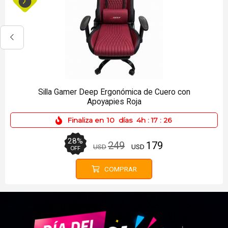
Mochila Targus City TSB89004L hasta 15.6
Negra
Finaliza en
10
días
4h
:
17
:
26
44
%
34
19
USD
USD
OFF
COMPRAR