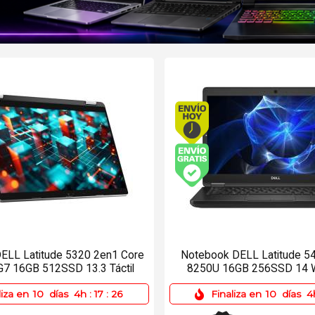
Envío hoy. Comprando antes de 13Hs.
Envío hoy. Comprand
Envío gratis (Ver Envíos y Pagos)
Envío gratis (Ver En
ELL Latitude 5320 2en1 Core
Notebook DELL Latitude 54
G7 16GB 512SSD 13.3 Táctil
8250U 16GB 256SSD 14 W
liza en
10
días
4h
:
17
:
26
Finaliza en
10
días
4