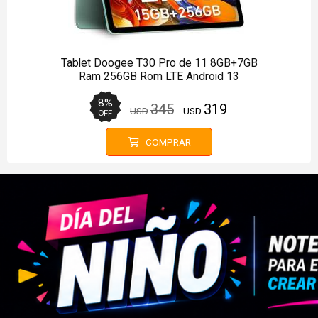
Tablet Onn de 10 3GB Ram 32GB Rom
Android 14 Perla
19
%
149
121
USD
USD
OFF
COMPRAR