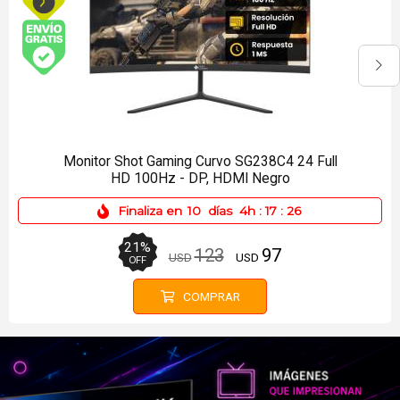
Envío gratis (Ver Envíos y Pagos)
Patineta Eléctrica Hoverboard Bluetooth Azul
Nebulosa
Finaliza en
10
días
4h
:
17
:
26
29
%
199
141
USD
USD
OFF
COMPRAR