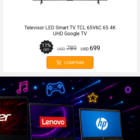
Televisor QLED Smart TV TCL 85P7L 85 4K
UHD Google TV
9
%
1849
1679
USD
USD
OFF
COMPRAR