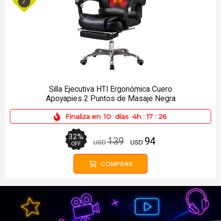
Gabinete Gamer Shot SUP-C490A Pecera
Vidrio Templado (Sin Fuente)
Finaliza en
10
días
4h
:
17
:
26
14
%
87
75
USD
USD
OFF
COMPRAR