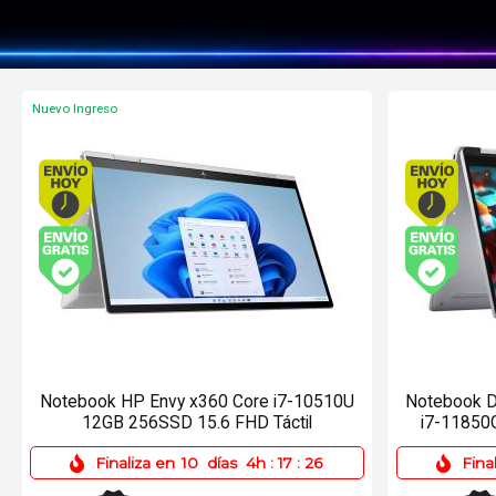
Nuevo Ingreso
Envío hoy. Comprando antes de 13Hs.
Envío gratis (Ver Envíos y Pagos)
Notebook HP Envy x360 Core i7-10510U
Notebook D
12GB 256SSD 15.6 FHD Táctil
i7-11850
Finaliza en
10
días
4h
:
17
:
26
Fina