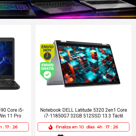
o antes de 13Hs.
Envío hoy. Comprando antes de 13Hs.
víos y Pagos)
Envío gratis (Ver Envíos y Pagos)
90 Core i5-
Notebook DELL Latitude 5320 2en1 Core
in 11 Pro
i7-11850G7 32GB 512SSD 13.3 Táctil
h
:
17
:
26
Finaliza en
10
días
4h
:
17
:
26