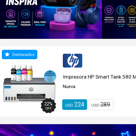
Destacados
Impresora HP Smart Tank 580 Mu
Nueva.
224
289
22
%
USD
USD
OFF