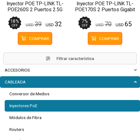
Inyector POE TP-LINK TL-
Inyector POE TP-LINK TL-
POE260S 2 Puertos 2.5G
POE170S 2 Puertos Gigabit
PoE+ at/af
PoE++ Omada
18
%
7
%
39
32
70
65
USD
USD
USD
USD
OFF
OFF
COMPRAR
COMPRAR
Filtrar característica
ACCESORIOS
CABLEADA
Conversor de Medios
Inyectores PoE
Módulos de Fibra
Routers