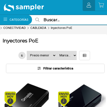
MI COMPRA
CATEGORÍAS
CONECTIVIDAD
CABLEADA
Inyectores PoE
Inyectores PoE
6
Filtrar característica
Envío hoy. Comprando antes de 13Hs.
Envío hoy. Comprando