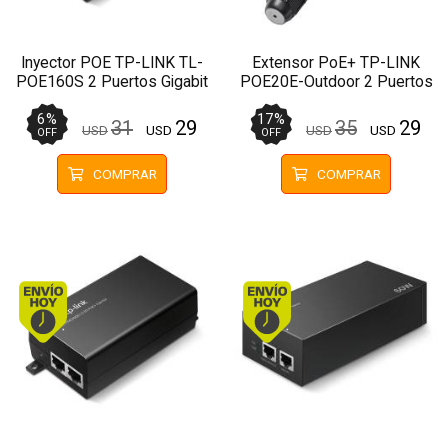
Inyector POE TP-LINK TL-
Extensor PoE+ TP-LINK
POE160S 2 Puertos Gigabit
POE20E-Outdoor 2 Puertos
RJ45 PoE+ at/af
6
%
17
%
31
29
35
29
USD
USD
USD
USD
OFF
OFF
COMPRAR
COMPRAR
Envío hoy. Comprando antes de 13Hs.
Envío hoy. Comprando