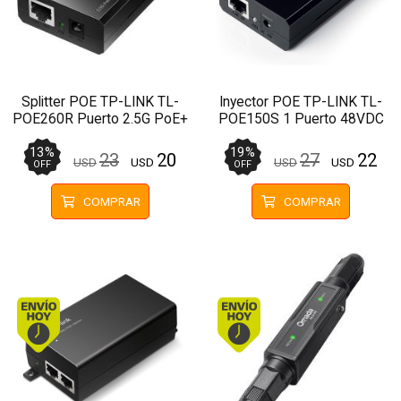
Splitter POE TP-LINK TL-
Inyector POE TP-LINK TL-
POE260R Puerto 2.5G PoE+
POE150S 1 Puerto 48VDC
a RJ45/DC
13
%
19
%
23
20
27
22
USD
USD
USD
USD
OFF
OFF
COMPRAR
COMPRAR
Envío hoy. Comprando antes de 13Hs.
Envío hoy. Comprando