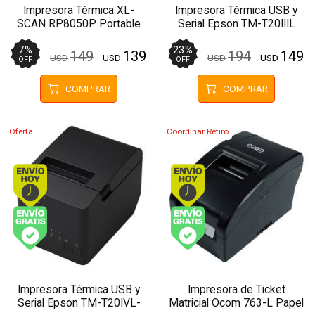
Impresora Térmica XL-
Impresora Térmica USB y
SCAN RP8050P Portable
Serial Epson TM-T20IIIL
Bluetooth Papel 20-76mm
Papel 80mm
7
%
23
%
149
139
194
149
USD
USD
USD
USD
OFF
OFF
COMPRAR
COMPRAR
Oferta
Coordinar Retiro
Envío hoy. Comprando antes de 13Hs.
Envío hoy. Comprando
Envío gratis (Ver Envíos y Pagos)
Envío gratis (Ver Enví
Impresora Térmica USB y
Impresora de Ticket
Serial Epson TM-T20IVL-
Matricial Ocom 763-L Papel