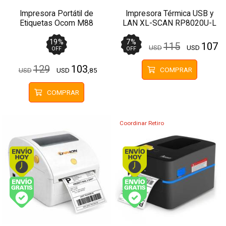
Impresora Portátil de
Impresora Térmica USB y
Etiquetas Ocom M88
LAN XL-SCAN RP8020U-L
Térmica Papel 80mm
Papel 80mm
19
%
7
%
115
107
USD
USD
OFF
OFF
129
103
COMPRAR
USD
USD
,85
COMPRAR
Coordinar Retiro
Envío hoy. Comprando antes de 13Hs.
Envío hoy. Comprando
Envío gratis (Ver Envíos y Pagos)
Envío gratis (Ver Enví