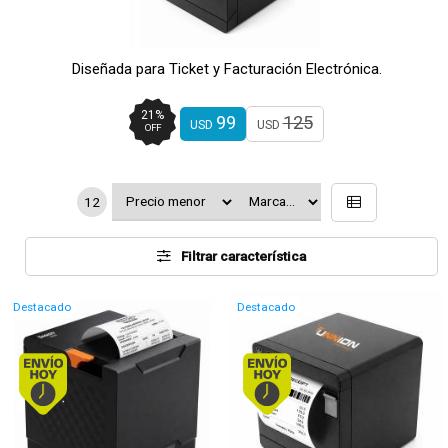
Diseñada para Ticket y Facturación Electrónica.
21
%
99
125
USD
USD
OFF
12
Filtrar característica
Destacado
Destacado
Envío hoy. Comprando antes de 13Hs.
Envío hoy. Comprando