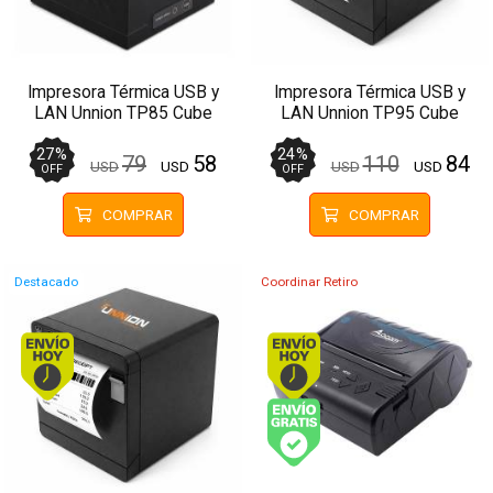
Impresora Térmica USB y
Impresora Térmica USB y
LAN Unnion TP85 Cube
LAN Unnion TP95 Cube
Papel 80mm
Papel 80mm
27
%
24
%
79
58
110
84
USD
USD
USD
USD
OFF
OFF
COMPRAR
COMPRAR
Destacado
Coordinar Retiro
Envío hoy. Comprando antes de 13Hs.
Envío hoy. Comprando
Envío gratis (Ver Enví