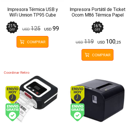
Impresora Térmica USB y
Impresora Portátil de Ticket
WiFi Unnion TP95 Cube
Ocom M86 Térmica Papel
Papel 80mm
80mm
21
%
16
%
125
99
USD
USD
OFF
OFF
119
100
COMPRAR
USD
USD
,25
COMPRAR
Coordinar Retiro
Envío hoy. Comprando antes de 13Hs.
Envío hoy. Comprando
Envío gratis (Ver Envíos y Pagos)
Envío gratis (Ver Enví