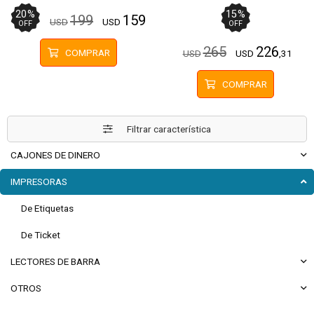
001 Papel 80mm
76mm
20
%
15
%
199
159
USD
USD
OFF
OFF
265
226
COMPRAR
USD
USD
,31
COMPRAR
Filtrar característica
CAJONES DE DINERO
IMPRESORAS
De Etiquetas
De Ticket
LECTORES DE BARRA
OTROS