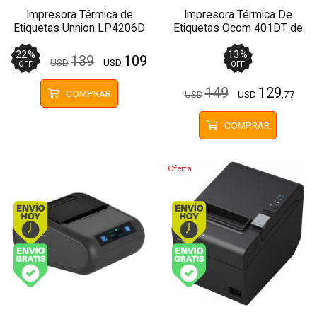
Impresora Térmica de
Impresora Térmica De
Etiquetas Unnion LP4206D
Etiquetas Ocom 401DT de
hasta 110mm USB
4" USB
22
%
13
%
139
109
USD
USD
OFF
OFF
149
129
COMPRAR
USD
USD
,77
COMPRAR
Oferta
Envío hoy. Comprando antes de 13Hs.
Envío hoy. Comprando
Envío gratis (Ver Envíos y Pagos)
Envío gratis (Ver Enví