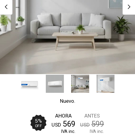
Nuevo.
AHORA
ANTES
5
%
569
599
USD
USD
OFF
IVA inc.
IVA inc.