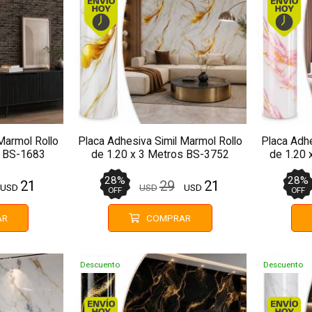
Marmol Rollo
Placa Adhesiva Simil Marmol Rollo
Placa Adhe
s BS-1683
de 1.20 x 3 Metros BS-3752
de 1.20 
28
%
28
%
21
29
21
USD
USD
USD
OFF
OFF
AR
COMPRAR
Descuento
Descuento
. Comprando antes de 13Hs.
Envío hoy. Comprando antes de 13Hs.