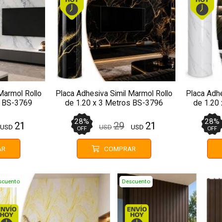
Marmol Rollo
Placa Adhesiva Simil Marmol Rollo
Placa Adhe
s BS-3769
de 1.20 x 3 Metros BS-3796
de 1.20
28
%
28
%
21
29
21
USD
USD
USD
OFF
OFF
AR
COMPRAR
scuento
Descuento
Envío hoy. Comprando antes de 13Hs.
Envío hoy. Compran