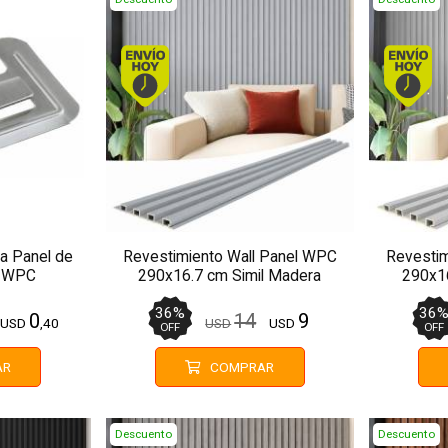
. Comprando antes de 13Hs.
Envío hoy. Comprando antes de 13Hs.
ra Panel de
Revestimiento Wall Panel WPC
Revestim
o WPC
290x16.7 cm Simil Madera
290x16
P00025-235
36
%
36
0
14
9
USD
,40
USD
USD
OFF
OFF
AR
COMPRAR
Descuento
Descuento