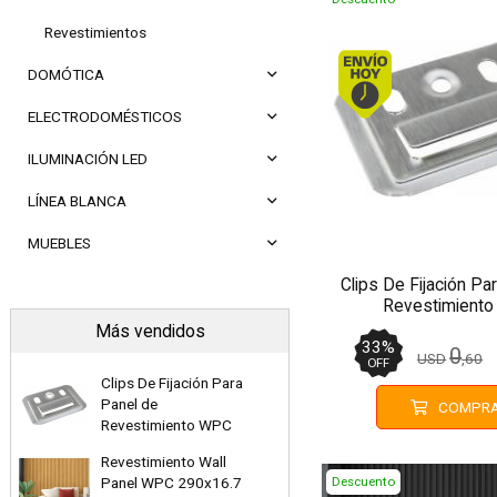
Revestimientos
Envío hoy
DOMÓTICA
ELECTRODOMÉSTICOS
ILUMINACIÓN LED
LÍNEA BLANCA
MUEBLES
Clips De Fijación Pa
Revestimient
Más vendidos
33
%
0
USD
,60
OFF
Clips De Fijación Para
Panel de
COMPR
Revestimiento WPC
Revestimiento Wall
Descuento
Panel WPC 290x16.7