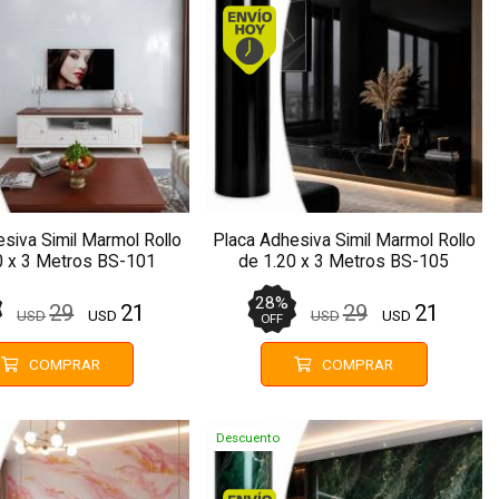
Envío hoy. Comprando antes de 13Hs.
Envío hoy. Comprando antes 
siva Simil Marmol Rollo
Placa Adhesiva Simil Marmol Rollo
0 x 3 Metros BS-101
de 1.20 x 3 Metros BS-105
28
%
29
21
29
21
USD
USD
USD
USD
OFF
COMPRAR
COMPRAR
Descuento
Envío hoy. Comprando antes de 13Hs.
Envío hoy. Comprando antes 