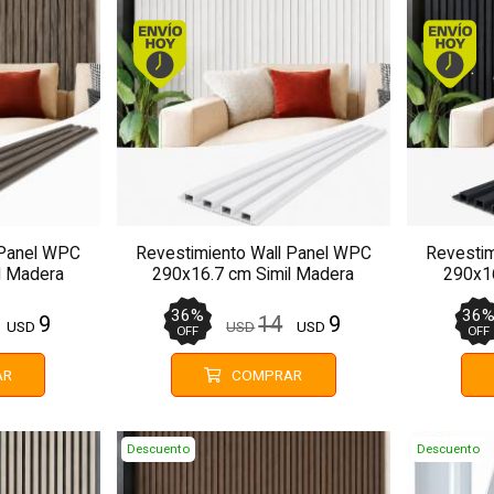
. Comprando antes de 13Hs.
Envío hoy. Comprando antes de 13Hs.
 Panel WPC
Revestimiento Wall Panel WPC
Revestim
l Madera
290x16.7 cm Simil Madera
290x16
MMC66
36
%
36
9
14
9
USD
USD
USD
OFF
OFF
AR
COMPRAR
Descuento
Descuento