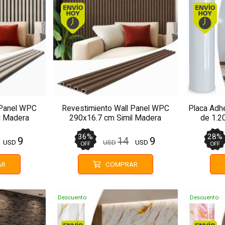
. Comprando antes de 13Hs.
Envío hoy. Comprando antes de 13Hs.
 Panel WPC
Revestimiento Wall Panel WPC
Placa Adhe
l Madera
290x16.7 cm Simil Madera
de 1.2
MMC01
36
%
28
%
9
14
9
USD
USD
USD
OFF
OFF
AR
COMPRAR
Descuento
Descuento
. Comprando antes de 13Hs.
Envío hoy. Comprando antes de 13Hs.