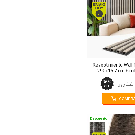
Envío hoy
Revestimiento Wall
290x16.7 cm Simi
MMC90
36
%
14
USD
OFF
COMPR
Descuento
Envío hoy