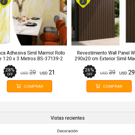
aca Adhesiva Simil Marmol Rollo
Revestimiento Wall Panel 
e 1.20 x 3 Metros BS-37139-2
290x20 cm Exterior Simil Ma
Marrón
28
%
26
%
29
21
39
29
USD
USD
USD
USD
OFF
OFF
COMPRAR
COMPRAR
Vistas recientes
Decoración