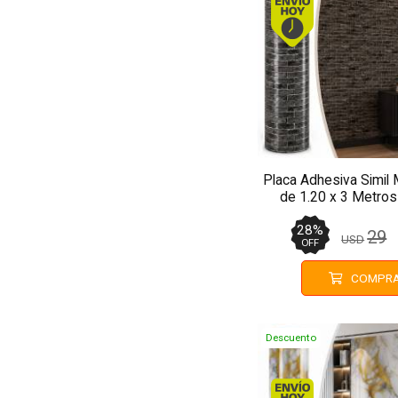
Placa Adhesiva Simil 
de 1.20 x 3 Metro
28
%
29
USD
OFF
COMPR
Descuento
Envío hoy