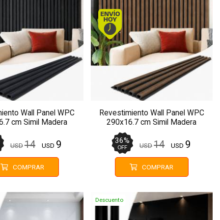
Envío hoy. Comprando antes de 13Hs.
Envío hoy. Comprando antes 
iento Wall Panel WPC
Revestimiento Wall Panel WPC
.7 cm Simil Madera
290x16.7 cm Simil Madera
MMC73
MMC82
%
36
%
14
9
14
9
USD
USD
USD
USD
OFF
COMPRAR
COMPRAR
Descuento