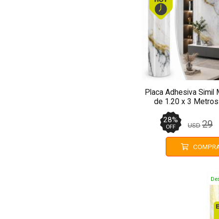
Placa Adhesiva Simil 
de 1.20 x 3 Metro
28
%
29
USD
OFF
COMPR
De