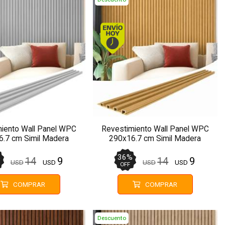
Envío hoy. Comprando antes de 13Hs.
Envío hoy. Comprando antes 
iento Wall Panel WPC
Revestimiento Wall Panel WPC
.7 cm Simil Madera
290x16.7 cm Simil Madera
P00026-235
P826204-9
%
36
%
14
9
14
9
USD
USD
USD
USD
OFF
COMPRAR
COMPRAR
Descuento