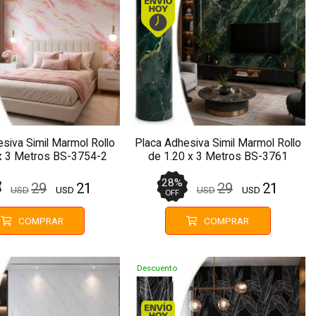
siva Simil Marmol Rollo
Placa Adhesiva Simil Marmol Rollo
x 3 Metros BS-3754-2
de 1.20 x 3 Metros BS-3761
28
%
29
21
29
21
USD
USD
USD
USD
OFF
COMPRAR
COMPRAR
Descuento
Envío hoy. Comprando antes de 13Hs.
Envío hoy. Comprando antes 