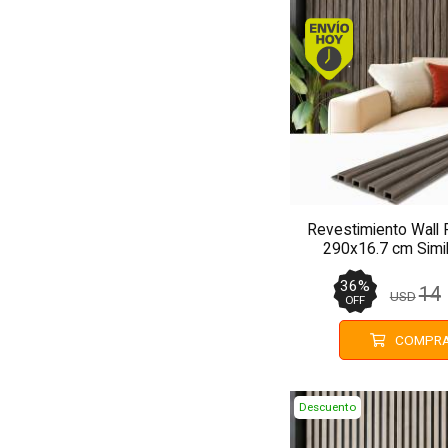
Envío hoy
Revestimiento Wall
290x16.7 cm Simi
MMC64
36
%
14
USD
OFF
COMPR
Descuento