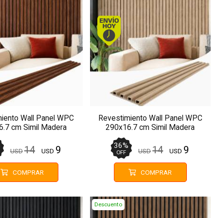
Envío hoy. Comprando antes de 13Hs.
Envío hoy. Comprando antes 
iento Wall Panel WPC
Revestimiento Wall Panel WPC
.7 cm Simil Madera
290x16.7 cm Simil Madera
MMC18
MMC24
%
36
%
14
9
14
9
USD
USD
USD
USD
OFF
COMPRAR
COMPRAR
Descuento