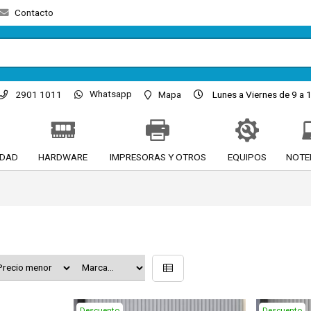
Contacto
Whatsapp
2901 1011
Mapa
Lunes a Viernes de 9 a 1
IDAD
HARDWARE
IMPRESORAS Y OTROS
EQUIPOS
NOTE
Descuento
Descuento