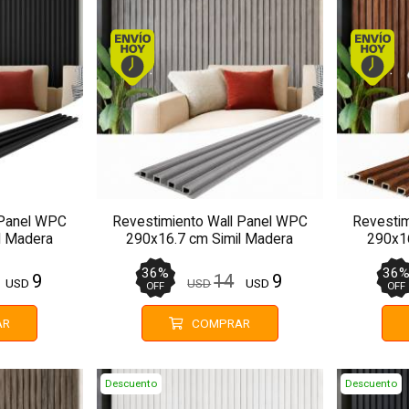
. Comprando antes de 13Hs.
Envío hoy. Comprando antes de 13Hs.
 Panel WPC
Revestimiento Wall Panel WPC
Revestim
l Madera
290x16.7 cm Simil Madera
290x16
10
MMC13
36
%
36
9
14
9
USD
USD
USD
OFF
OFF
AR
COMPRAR
Descuento
Descuento