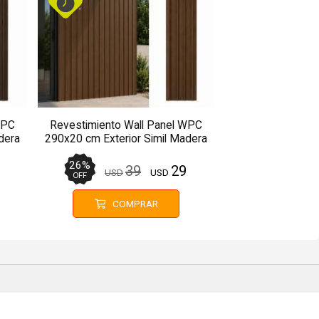
WPC
Revestimiento Wall Panel WPC
dera
290x20 cm Exterior Simil Madera
Marrón Nogal
26
%
39
29
USD
USD
OFF
COMPRAR