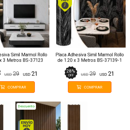
siva Simil Marmol Rollo
Placa Adhesiva Simil Marmol Rollo
 x 3 Metros BS-37123
de 1.20 x 3 Metros BS-37139-1
28
%
29
21
29
21
USD
USD
USD
USD
OFF
COMPRAR
COMPRAR
Descuento
do antes de 13Hs.
Envío hoy. Comprando antes de 13Hs.