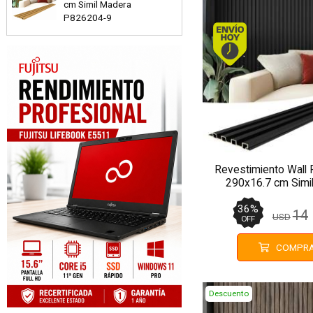
cm Simil Madera
P826204-9
Envío hoy
Revestimiento Wall
290x16.7 cm Simi
P100023-
36
%
14
USD
OFF
COMPR
Descuento