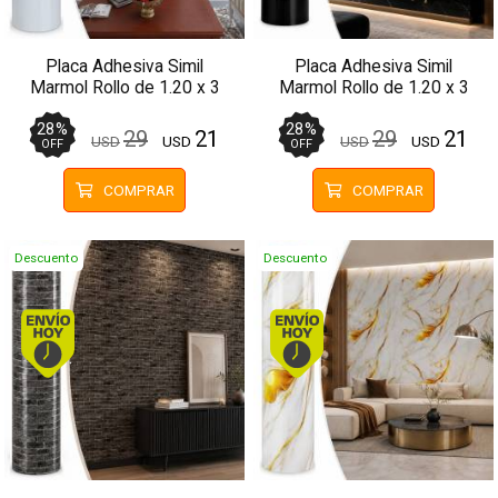
Placa Adhesiva Simil
Placa Adhesiva Simil
Marmol Rollo de 1.20 x 3
Marmol Rollo de 1.20 x 3
Metros BS-101
Metros BS-105
28
%
28
%
29
21
29
21
USD
USD
USD
USD
OFF
OFF
COMPRAR
COMPRAR
Descuento
Descuento
Envío hoy. Comprando antes de 13Hs.
Envío hoy. Comprando