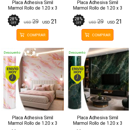
Placa Adhesiva Simil
Placa Adhesiva Simil
Marmol Rollo de 1.20 x 3
Marmol Rollo de 1.20 x 3
Metros BS-1683
Metros BS-3752
28
%
28
%
29
21
29
21
USD
USD
USD
USD
OFF
OFF
COMPRAR
COMPRAR
Descuento
Descuento
Envío hoy. Comprando antes de 13Hs.
Envío hoy. Comprando
Placa Adhesiva Simil
Placa Adhesiva Simil
Marmol Rollo de 1.20 x 3
Marmol Rollo de 1.20 x 3
Metros BS-3754-2
Metros BS-3761