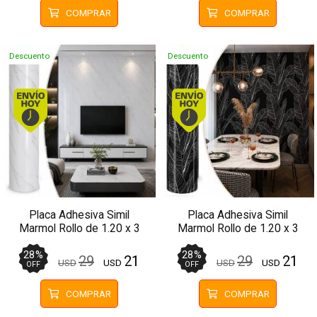
COMPRAR
COMPRAR
Descuento
Descuento
Envío hoy. Comprando antes de 13Hs.
Envío hoy. Comprando
Placa Adhesiva Simil
Placa Adhesiva Simil
Marmol Rollo de 1.20 x 3
Marmol Rollo de 1.20 x 3
Metros BS-37123
Metros BS-37139-1
28
%
28
%
29
21
29
21
USD
USD
USD
USD
OFF
OFF
COMPRAR
COMPRAR