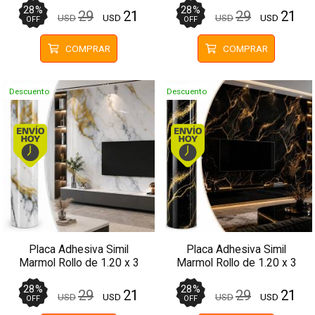
28
%
28
%
29
21
29
21
USD
USD
USD
USD
OFF
OFF
COMPRAR
COMPRAR
Descuento
Descuento
Envío hoy. Comprando antes de 13Hs.
Envío hoy. Comprando
Placa Adhesiva Simil
Placa Adhesiva Simil
Marmol Rollo de 1.20 x 3
Marmol Rollo de 1.20 x 3
Metros BS-3769
Metros BS-3796
28
%
28
%
29
21
29
21
USD
USD
USD
USD
OFF
OFF