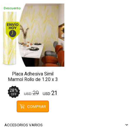
Descuento
Envío hoy. Comprando antes de 13Hs.
Placa Adhesiva Simil
Marmol Rollo de 1.20 x 3
Metros BS-37139-2
28
%
29
21
USD
USD
OFF
COMPRAR
ACCESORIOS VARIOS