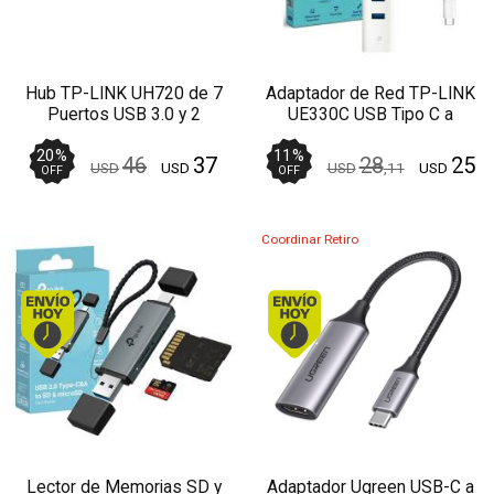
Hub TP-LINK UH720 de 7
Adaptador de Red TP-LINK
Puertos USB 3.0 y 2
UE330C USB Tipo C a
Puertos de Carga
Ethernet Gigabit + 3 USB
20
%
11
%
46
37
28
25
USD
USD
USD
,11
USD
OFF
OFF
Coordinar Retiro
Envío hoy. Comprando antes de 13Hs.
Envío hoy. Comprando
Lector de Memorias SD y
Adaptador Ugreen USB-C a