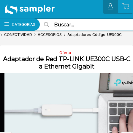
Enviar a email
MI COMPRA
CATEGORÍAS
CONECTIVIDAD
ACCESORIOS
Adaptadores
Código: UE300C
Oferta
Adaptador de Red TP-LINK UE300C USB-C
a Ethernet Gigabit
nvío hoy. Comprando antes de 13Hs.