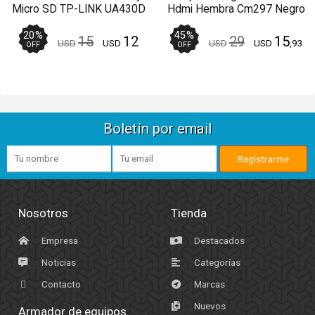
Micro SD TP-LINK UA430D
Hdmi Hembra Cm297 Negro
USB 3.0Tipo C
20
%
45
%
15
12
29
15
USD
USD
USD
USD
,93
OFF
OFF
Boletín por email
Nosotros
Tienda
Empresa
Destacados
Noticias
Categorías
Contacto
Marcas
Nuevos
Armador de equipos