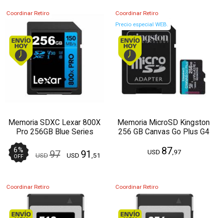
Coordinar Retiro
Coordinar Retiro
Precio especial WEB.
Envío hoy. Comprando antes de 13Hs.
Envío hoy. Comprando
Memoria SDXC Lexar 800X
Memoria MicroSD Kingston
Pro 256GB Blue Series
256 GB Canvas Go Plus G4
CAdap
87
6
%
USD
,97
97
91
USD
USD
,51
OFF
Coordinar Retiro
Coordinar Retiro
Envío hoy. Comprando antes de 13Hs.
Envío hoy. Comprando