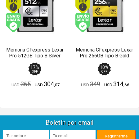
Envío gratis (Ver Envíos y Pagos)
Envío gratis (Ver Enví
Memoria CFexpress Lexar
Memoria CFexpress Lexar
Pro 512GB Tipo B Silver
Pro 256GB Tipo B Gold
Series
Series
17
%
10
%
OFF
OFF
365
304
349
314
USD
USD
,07
USD
USD
,66
Boletín por email