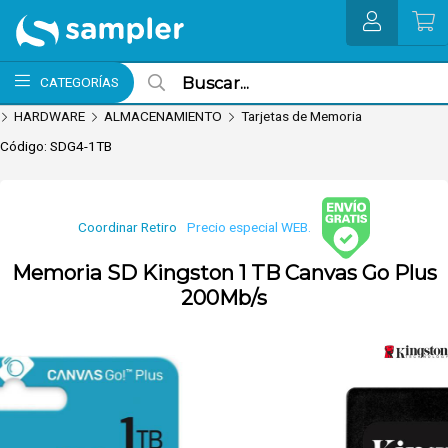
Enviar a email
MI COMPRA
CATEGORÍAS
HARDWARE
ALMACENAMIENTO
Tarjetas de Memoria
Código: SDG4-1TB
Coordinar Retiro
Precio especial WEB.
Envío
nvío hoy. Comprando antes de 13Hs.
Memoria SD Kingston 1 TB Canvas Go Plus
gratis
(Ver
200Mb/s
Envíos y
Pagos)