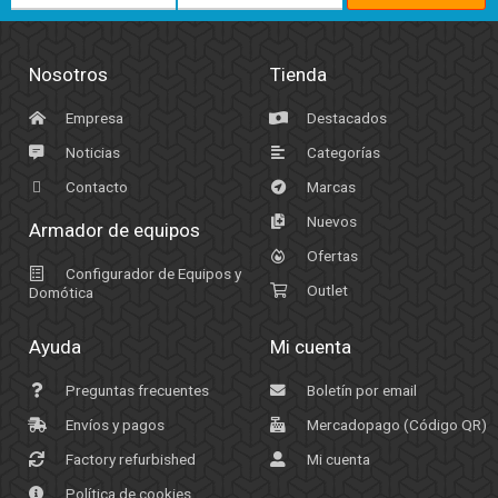
Nosotros
Tienda
Empresa
Destacados
Noticias
Categorías
Contacto
Marcas
Nuevos
Armador de equipos
Ofertas
Configurador de Equipos y
Outlet
Domótica
Ayuda
Mi cuenta
Preguntas frecuentes
Boletín por email
Envíos y pagos
Mercadopago (Código QR)
Factory refurbished
Mi cuenta
Política de cookies