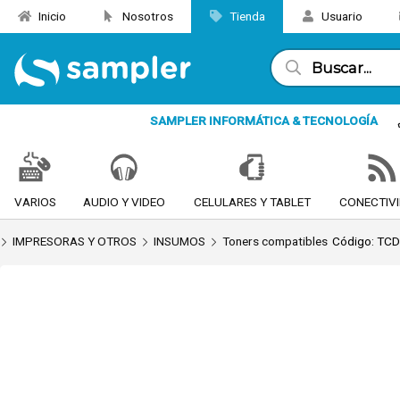
Inicio
Nosotros
Tienda
Usuario
Enviar a email
SAMPLER INFORMÁTICA & TECNOLOGÍA
VARIOS
AUDIO Y VIDEO
CELULARES Y TABLET
CONECTIV
IMPRESORAS Y OTROS
INSUMOS
Toners compatibles
Código: TC