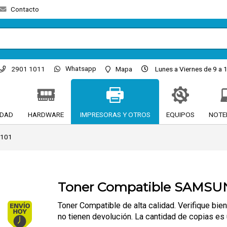
Contacto
Whatsapp
2901 1011
Mapa
Lunes a Viernes de 9 a 1
IDAD
HARDWARE
IMPRESORAS Y OTROS
EQUIPOS
NOTE
D101
Toner Compatible SAMSUN
Envío hoy. Comprando antes de 13Hs.
Toner Compatible de alta calidad. Verifique bi
no tienen devolución. La cantidad de copias es 