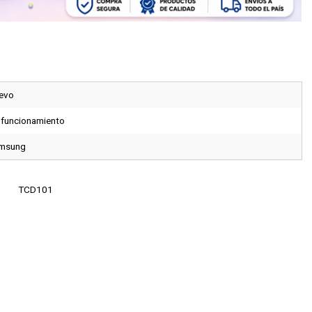
evo
 funcionamiento
msung
TCD101