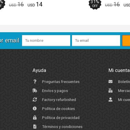
%
31
%
16
14
16
USD
USD
USD
US
F
OFF
or email
Ayuda
Mi cuenta
Preguntas frecuentes
Boletín
Envíos y pagos
Mercad
Factory refurbished
Mi cue
Política de cookies
Política de privacidad
Términos y condiciones