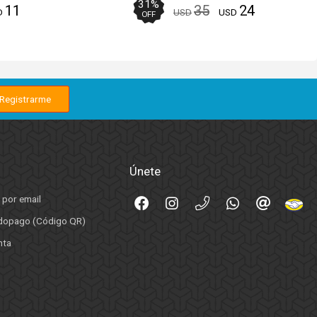
31
%
11
35
24
D
USD
USD
OFF
Únete
 por email
opago (Código QR)
nta