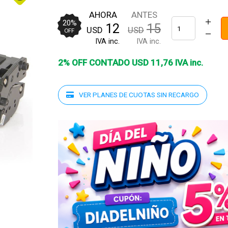
AHORA
ANTES
20
%
12
15
USD
USD
OFF
IVA inc.
IVA inc.
2% OFF CONTADO
USD
11
,
76
IVA inc.
VER PLANES DE CUOTAS SIN RECARGO