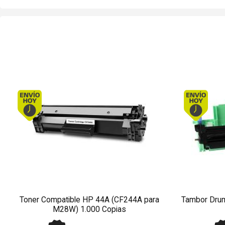
Envío hoy. Comprando antes de 13Hs.
Toner Compatible HP 44A (CF244A para
Tambor Drum
M28W) 1.000 Copias