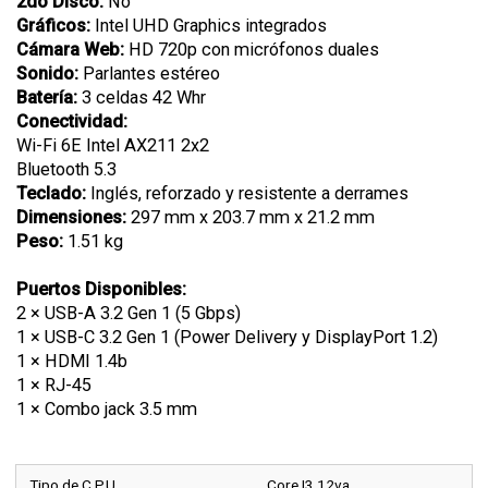
2do Disco:
No
Gráficos:
Intel UHD Graphics integrados
Cámara Web:
HD 720p con micrófonos duales
Sonido:
Parlantes estéreo
Batería:
3 celdas 42 Whr
Conectividad:
Wi-Fi 6E Intel AX211 2x2
Bluetooth 5.3
Teclado:
Inglés, reforzado y resistente a derrames
Dimensiones:
297 mm x 203.7 mm x 21.2 mm
Peso:
1.51 kg
Puertos Disponibles:
2 × USB-A 3.2 Gen 1 (5 Gbps)
1 × USB-C 3.2 Gen 1 (Power Delivery y DisplayPort 1.2)
1 × HDMI 1.4b
1 × RJ-45
1 × Combo jack 3.5 mm
Tipo de C.P.U
Core I3 12va