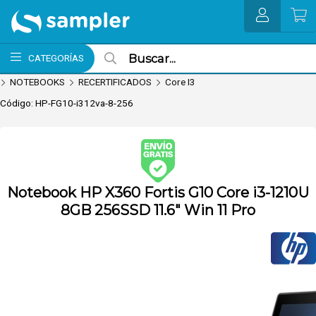
Enviar a email
MI COMPRA
CATEGORÍAS
NOTEBOOKS
RECERTIFICADOS
Core I3
Código: HP-FG10-i312va-8-256
Envío
nvío hoy. Comprando antes de 13Hs.
Notebook HP X360 Fortis G10 Core i3-1210U
gratis
(Ver
8GB 256SSD 11.6" Win 11 Pro
Envíos y
Pagos)